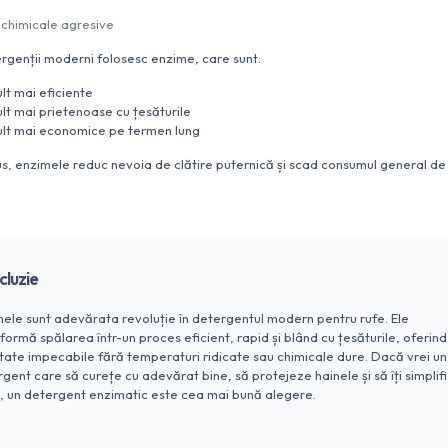
chimicale agresive
rgenții moderni folosesc enzime, care sunt:
lt mai eficiente
lt mai prietenoase cu țesăturile
lt mai economice pe termen lung
lus, enzimele reduc nevoia de clătire puternică și scad consumul general de
luzie
ele sunt adevărata revoluție în detergentul modern pentru rufe. Ele
formă spălarea într-un proces eficient, rapid și blând cu țesăturile, oferind
tate impecabile fără temperaturi ridicate sau chimicale dure. Dacă vrei un
gent care să curețe cu adevărat bine, să protejeze hainele și să îți simplif
, un detergent enzimatic este cea mai bună alegere.