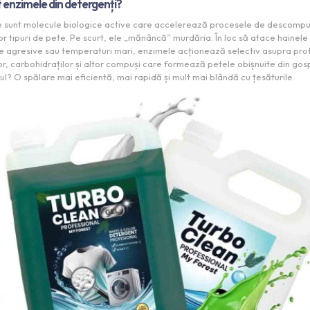
 enzimele din detergenți?
e sunt molecule biologice active care accelerează procesele de descomp
lor tipuri de pete. Pe scurt, ele „mănâncă” murdăria. În loc să atace hainele
e agresive sau temperaturi mari, enzimele acționează selectiv asupra prot
or, carbohidraților și altor compuși care formează petele obișnuite din gos
ul? O spălare mai eficientă, mai rapidă și mult mai blândă cu țesăturile.