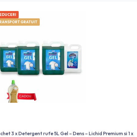
EDUCERI
RANSPORT GRATUIT
chet 3 x Detergent rufe 5L Gel – Dens – Lichid Premium si 1 x