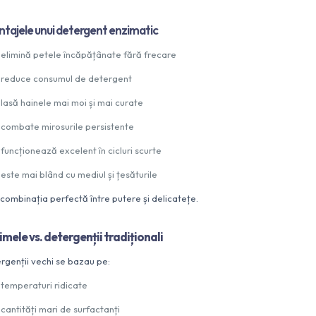
tajele unui detergent enzimatic
elimină petele încăpățânate fără frecare
reduce consumul de detergent
lasă hainele mai moi și mai curate
combate mirosurile persistente
funcționează excelent în cicluri scurte
este mai blând cu mediul și țesăturile
 combinația perfectă între putere și delicatețe.
imele vs. detergenții tradiționali
rgenții vechi se bazau pe:
temperaturi ridicate
cantități mari de surfactanți