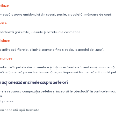
ilaze
onează asupra amidonului din sosuri, paste, ciocolată, mâncare de copii.
paze
părtează grăsimile, uleiurile și reziduurile cosmetice.
lulaze
ospătează fibrele, elimină scamele fine și redau aspectul de „nou”.
ananaze
ializate în petele din cosmetice și loțiuni — foarte eficient în nișa modernă
mă acționează pe un tip de murdărie, iar împreună formează o formulă put
 acționează enzimele asupra petelor?
mele recunosc compoziția petelor și încep să le „desfacă” în particule mici,
ă.
t proces:
nu necesită apă fierbinte