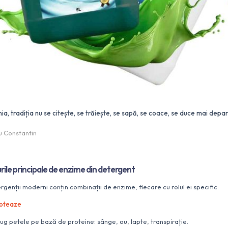
ia, tradiția nu se citește, se trăiește, se sapă, se coace, se duce mai depar
u Constantin
rile principale de enzime din detergent
rgenții moderni conțin combinații de enzime, fiecare cu rolul ei specific:
oteaze
rug petele pe bază de proteine: sânge, ou, lapte, transpirație.