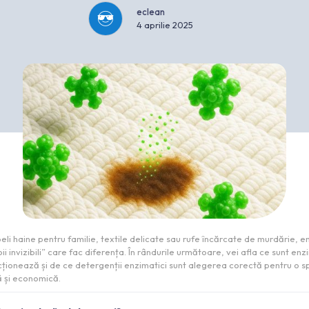
eclean
4 aprilie 2025
peli haine pentru familie, textile delicate sau rufe încărcate de murdărie, 
ii invizibili” care fac diferența. În rândurile următoare, vei afla ce sunt enz
ționează și de ce detergenții enzimatici sunt alegerea corectă pentru o s
ă și economică.