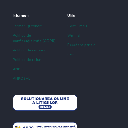
Informații
Utile
Termeni și condiții
Contul meu
Politica de
Wishlist
confidențialitate (GDPR)
Resetare parolă
Politica de cookies
Coș
Politica de retur
ANPC
ANPC SAL