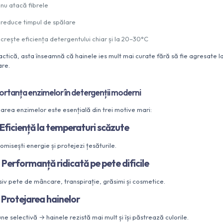
nu atacă fibrele
reduce timpul de spălare
crește eficiența detergentului chiar și la 20–30°C
ractică, asta înseamnă că hainele ies mult mai curate fără să fie agresate l
are.
ortanța enzimelor în detergenții moderni
izarea enzimelor este esențială din trei motive mari:
Eficiență la temperaturi scăzute
omisești energie și protejezi țesăturile.
.
Performanță ridicată pe pete dificile
usiv pete de mâncare, transpirație, grăsimi și cosmetice.
.
Protejarea hainelor
ne selectivă → hainele rezistă mai mult și își păstrează culorile.