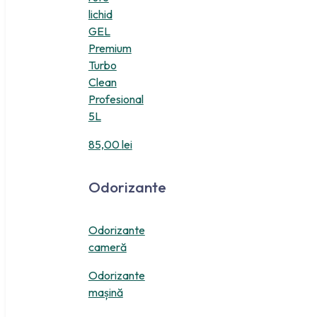
lichid
GEL
Premium
Turbo
Clean
Profesional
5L
85,00
lei
Odorizante
Odorizante
cameră
Odorizante
mașină