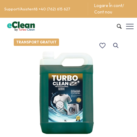
Logare În cont/
Support/Asistentă +40 (762) 615 627
Cont nou
TRANSPORT GRATUIT