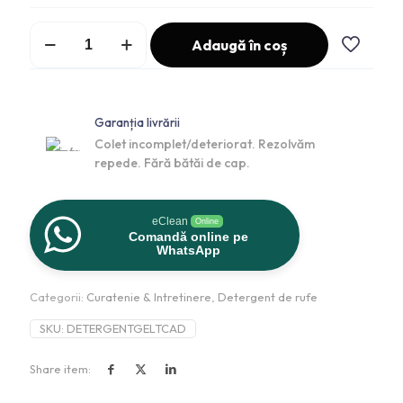
Adaugă în coș
Garanția livrării
Colet incomplet/deteriorat. Rezolvăm
repede. Fără bătăi de cap.
eClean
Online
Comandă online pe
WhatsApp
Categorii:
Curatenie & Intretinere
,
Detergent de rufe
SKU:
DETERGENTGELTCAD
Share item: