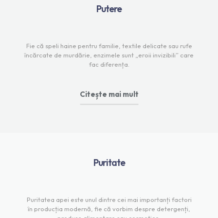
Putere
Fie că speli haine pentru familie, textile delicate sau rufe
încărcate de murdărie, enzimele sunt „eroii invizibili” care
fac diferența.
Citește mai mult
Puritate
Puritatea apei este unul dintre cei mai importanți factori
în producția modernă, fie că vorbim despre detergenți,
produse alimentare sau cosmetice.