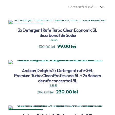
REDUCERI
3x Detergent Rufe Turbo Clean Economic 3L
TRANSPORT GRATUIT
Bicarbonat de Sodiu
Evaluat la
99,00
lei
130,00
lei
4.57
din 5
REDUCERI
Arabian Delights 2x Detergent rufe GEL
TRANSPORT GRATUIT
Premium Turbo Clean Profesional 5L + 2x Balsam
de rufe concentrat 5L
Evaluat la
230,00
lei
286,00
lei
5.00
din 5
REDUCERI