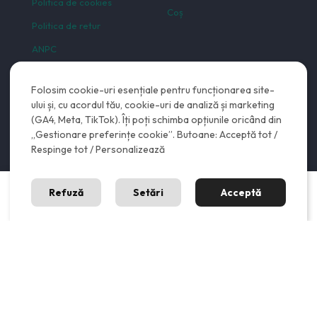
Politica de cookies
Coș
Politica de retur
ANPC
ANPC SAL
Folosim cookie-uri esențiale pentru funcționarea site-
ului și, cu acordul tău, cookie-uri de analiză și marketing
(GA4, Meta, TikTok). Îți poți schimba opțiunile oricând din
„Gestionare preferințe cookie”. Butoane: Acceptă tot /
Respinge tot / Personalizează
0
0
Refuză
Setări
Acceptă