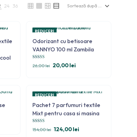
2
24
36
REDUCERI
xtile
Odorizant cu betisoare
VANNYO 100 ml Zambila
cool
Evaluat la
20,00
lei
26,00
lei
5.00
din 5
REDUCERI
se
Pachet 7 parfumuri textile
Mixt pentru casa si masina
Evaluat la
124,00
lei
154,00
lei
5.00
din 5