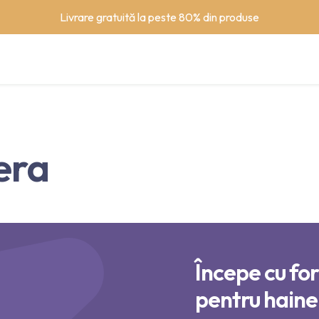
Livrare gratuită la peste 80% din produse
era
Începe cu for
pentru haine.