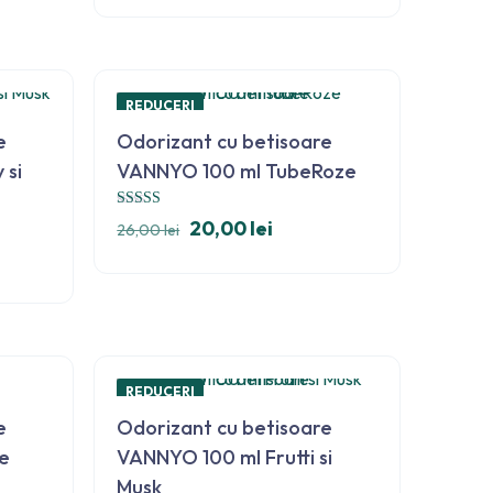
REDUCERI
e
Odorizant cu betisoare
 si
VANNYO 100 ml TubeRoze
Evaluat la
20,00
lei
26,00
lei
5.00
din 5
REDUCERI
e
Odorizant cu betisoare
e
VANNYO 100 ml Frutti si
Musk