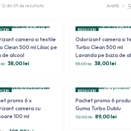
- 12 din 59 de rezultate
Arată:
6
1
UCERI
REDUCERI
izant camera si textile
Odorizant camera si te
o Clean 500 ml Liliac pe
Turbo Clean 500 ml
 de alcool
Lavanda pe baza de al
38,00
lei
38,00
lei
0
lei
55,00
lei
UCERI
REDUCERI
sletter
et promo 6 x
Pachet promo 6 produ
izant camera cu
Guma Turbo Dublu
soare 100 ml
89,00
lei
112,00
lei
% money
with
t la