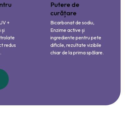
ntru
Putere de
curățare
 UV +
Bicarbonat de sodiu,
 și
Enzime active și
trolate
ingrediente pentru pete
ct redus
dificile, rezultate vizibile
.
chiar de la prima spălare.