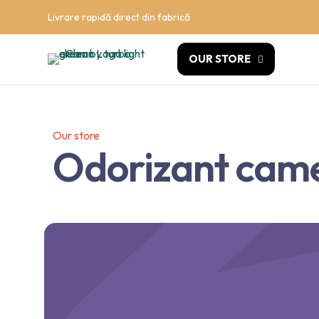
Livrare rapidă direct din fabrică
OUR STORE
Our store
Odorizant cam