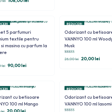
108,00
lei
00
lei
UCERI
REDUCERI
et 5 parfumuri
Odorizant cu betisoar
ium textile pentru
VANNYO 100 ml Woody
 si masina cu parfum la
Musk
ere
Evaluat la
20,00
lei
26,00
lei
5.00
din 5
t
90,00
lei
0
lei
Informații
Utile
UCERI
REDUCERI
Termeni și condiții
Contul meu
izant cu betisoare
Odorizant cu betisoar
Politica de
Wishlist
NYO 100 ml Mango
VANNYO 100 ml Iasomi
confidențialitate (GDPR)
Resetare parolă
20,00
lei
0
lei