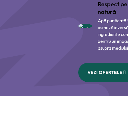
Respect pe
natură
Apă purificată
osmoză inversă
ingrediente con
pentru un impa
asupra mediului
VEZI OFERTELE