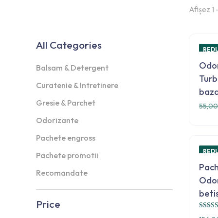
Afișez 1 
All Categories
RED
Odor
Balsam & Detergent
Turb
Curatenie & Intretinere
baza
Gresie & Parchet
55,0
Odorizante
Pachete engross
RED
Pachete promotii
Subscribe our New
Pach
Recomandate
Odor
beti
Price
Subscribe to our newlletter and Save your
20
Evalua