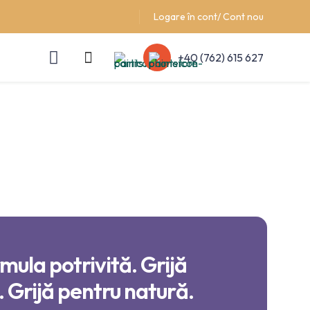
Logare în cont/ Cont nou
+40 (762) 615 627
mula potrivită. Grijă
 Grijă pentru natură.