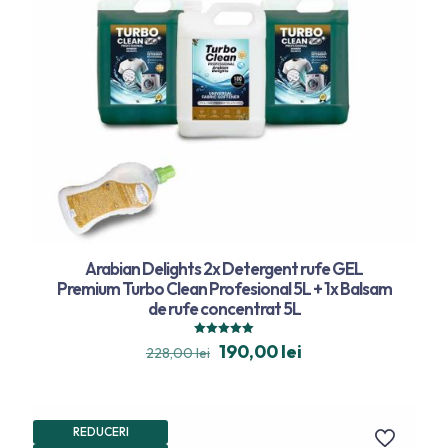
Arabian Delights 2x Detergent rufe GEL
Premium Turbo Clean Profesional 5L + 1x Balsam
de rufe concentrat 5L
Evaluat la
190,00
lei
228,00
lei
5.00
din 5
REDUCERI