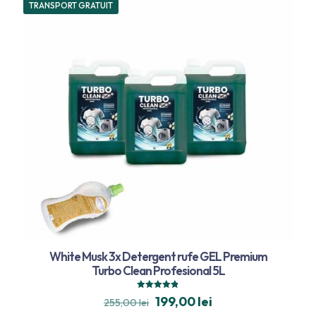
TRANSPORT GRATUIT
White Musk 3x Detergent rufe GEL Premium
Turbo Clean Profesional 5L
Evaluat la
199,00
lei
255,00
lei
4.80
din 5