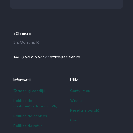
eClean.ro
Str. Garii, nr. 16
+40 (762) 615 627
or
office@eclean.ro
Informații
Utile
Termeni și condiții
Contul meu
Politica de
Wishlist
confidențialitate (GDPR)
Resetare parolă
Politica de cookies
Coș
Politica de retur