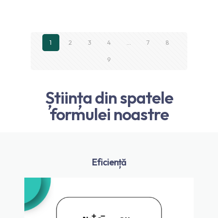
1
2
3
4
…
7
8
9
Știința din spatele
formulei noastre
Eficiență