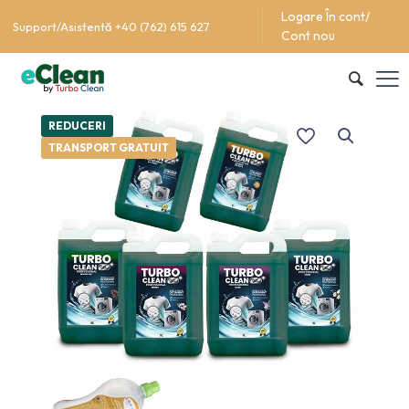
Logare În cont/
Support/Asistentă +40 (762) 615 627
Cont nou
REDUCERI
TRANSPORT GRATUIT