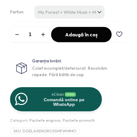
Parfum
Adaugă în coș
Garanția livrării
Colet incomplet/deteriorat. Rezolvăm
repede. Fără bătăi de cap.
eClean
Online
Comandă online pe
WhatsApp
Categorii:
Pachete engross
,
Pachete promotii
SKU:
DGEL6XENGROSSMFWMMO