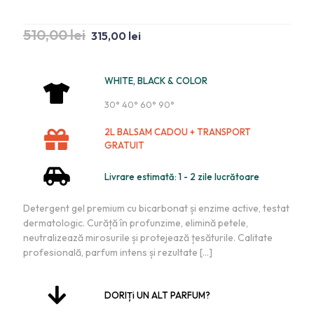
510,00
lei
315,00
lei
WHITE, BLACK & COLOR
30° 40° 60° 90°
2L BALSAM CADOU + TRANSPORT
GRATUIT
Livrare estimată: 1 - 2 zile lucrătoare
Detergent gel premium cu bicarbonat și enzime active, testat
dermatologic. Curăță în profunzime, elimină petele,
neutralizează mirosurile și protejează țesăturile. Calitate
profesională, parfum intens și rezultate
[…]
DORIȚi UN ALT PARFUM?