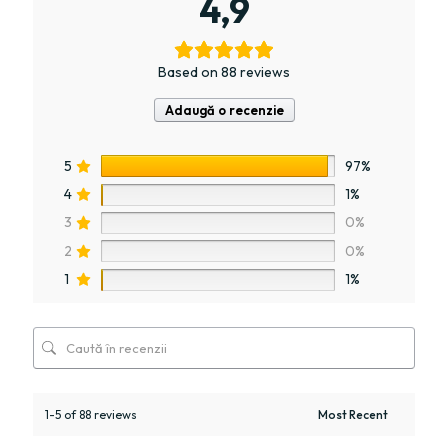
4,9
Based on 88 reviews
Adaugă o recenzie
5
97%
4
1%
3
0%
2
0%
1
1%
1-5 of 88 reviews