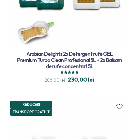
Arabian Delights 2x Detergent rufe GEL
Premium Turbo Clean Profesional 5L + 2x Balsam
de rufe concentrat 5L
Evaluat la
230,00
lei
286,00
lei
5.00
din 5
REDUCERI
TRANSPORT GRATUIT