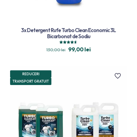
3x Detergent Rufe Turbo Clean Economic 3L
Bicarbonat de Sodiu
Evaluat la
99,00
lei
130,00
lei
4.58
din 5
REDUCERI
TRANSPORT GRATUIT