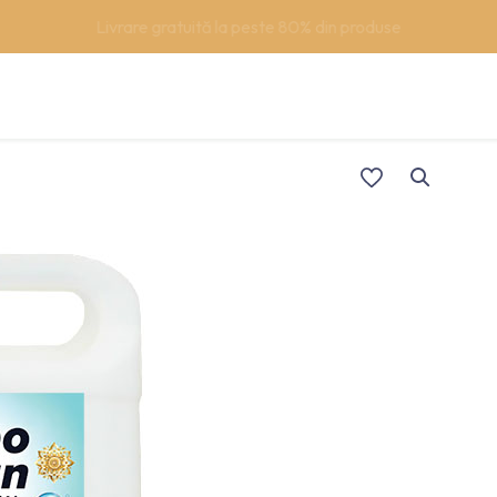
Support/Asistentă +40 (762) 615 627