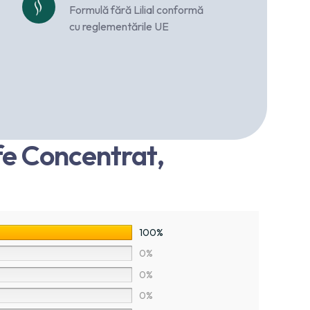
Formulă fără Lilial conformă
cu reglementările UE
fe Concentrat,
100%
0%
0%
0%