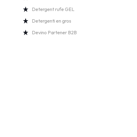
Detergent rufe GEL
Detergenti en gros
Devino Partener B2B