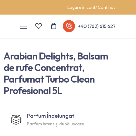
Logare în cont/ Cont nou
+40 (762) 615 627
Arabian Delights, Balsam
de rufe Concentrat,
Parfumat Turbo Clean
Profesional 5L
Parfum Îndelungat
Parfum intens și după uscare.