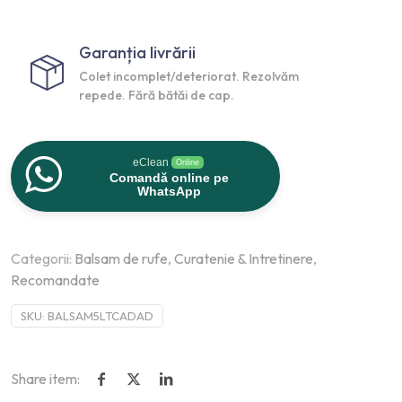
Garanția livrării
Colet incomplet/deteriorat. Rezolvăm
repede. Fără bătăi de cap.
eClean
Online
Comandă online pe
WhatsApp
Categorii:
Balsam de rufe
,
Curatenie & Intretinere
,
Recomandate
SKU:
BALSAM5LTCADAD
Share item: