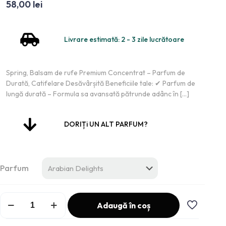
58,00
lei
Livrare estimată: 2 - 3 zile lucrătoare
Spring, Balsam de rufe Premium Concentrat – Parfum de
Durată, Catifelare Desăvârșită Beneficiile tale: ✔ Parfum de
lungă durată – Formula sa avansată pătrunde adânc în
[…]
DORIȚi UN ALT PARFUM?
Parfum
Adaugă în coș