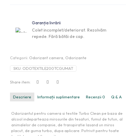
Garanția livrării
Colet incomplet/deteriorat. Rezolvăm
repede. Fără bătăi de cap.
Categorii:
Odorizant camera
,
Odorizante
SKU:
ODOTEXTILE200TCGUMAT
Share item:
Descriere
Informații suplimentare
Recenzii
0
Q & A
Odorizantul pentru camera si textile Turbo Clean pe baza de
alcool indeparteaza mirosurile din tesaturi, fumul de tutun, al
animalelor de companie, de transpiratie lasand un miros
placut, de guma turbo, dupa aplicare. Potrivit pentru toate