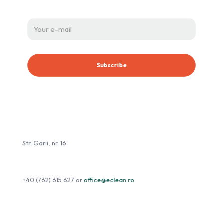
eClean.ro
Str. Garii, nr. 16
+40 (762) 615 627
or
office@eclean.ro
Informații
Utile