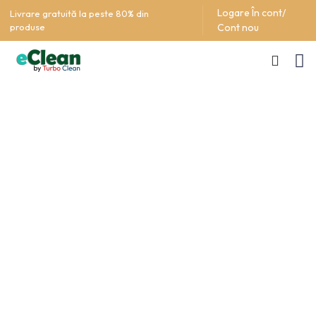
Logare În cont/
Livrare gratuită la peste 80% din
produse
Cont nou
Ingrediente detergent
COD UFI
Mod de utilizare