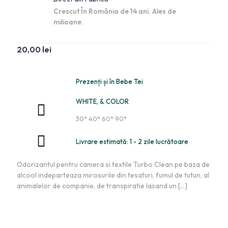
Crescut În România de 14 ani. Ales de
milioane.
20,00
lei
Prezenți și în Bebe Tei
WHITE, & COLOR
30° 40° 60° 90°
Livrare estimată: 1 - 2 zile lucrătoare
Odorizantul pentru camera si textile Turbo Clean pe baza de
alcool indeparteaza mirosurile din tesaturi, fumul de tutun, al
animalelor de companie, de transpiratie lasand un
[…]
Adaugă în coș