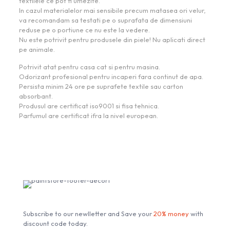
textilele ce pot fi umezite.
In cazul materialelor mai sensibile precum matasea ori velur,
va recomandam sa testati pe o suprafata de dimensiuni
reduse pe o portiune ce nu este la vedere.
Nu este potrivit pentru produsele din piele! Nu aplicati direct
pe animale.
Potrivit atat pentru casa cat si pentru masina.
Odorizant profesional pentru incaperi fara continut de apa.
Persista minim 24 ore pe suprafete textile sau carton
absorbant.
Produsul are certificat iso9001 si fisa tehnica.
Parfumul are certificat ifra la nivel european.
Subscribe our Newsletter
Subscribe to our newlletter and Save your
20% money
with
discount code today.