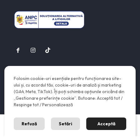
© 2026
eClean.ro
| Toate drepturile rezervate | Created by
Vop
Folosim cookie-uri esențiale pentru funcționarea site-
ului și, cu acordul tău, cookie-uri de analiză și marketing
(GA4, Meta, TikTok). Îți poți schimba opțiunile oricând din
„Gestionare preferințe cookie”. Butoane: Acceptă tot /
Respinge tot / Personalizează
0
0
Refuză
Setări
Acceptă