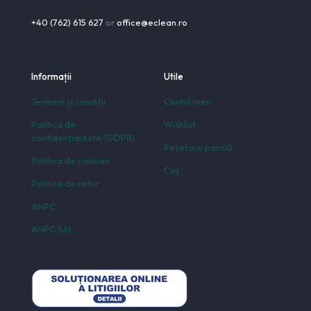
+40 (762) 615 627
or
office@eclean.ro
Informații
Utile
Termeni și condiții
Contul meu
Politica de
Wishlist
confidențialitate (GDPR)
Resetare parolă
Politica de cookies
Coș
Politica de retur
ANPC
ANPC SAL