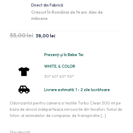
Direct din Fabrică
Crescut În România de 14 ani. Ales de
milioane.
55,00
lei
38,00
lei
Prezenți și în Bebe Tei
WHITE, & COLOR
30° 40° 60° 90°
Livrare estimată: 1 - 2 zile lucrătoare
Odorizantul pentru camera si textile Turbo Clean 500 ml pe
baza de alcool indeparteaza mirosurile din tesaturi, fumul de
tutun, al animalelor de companie, de transpiratie
[…]
Stoc epuizat