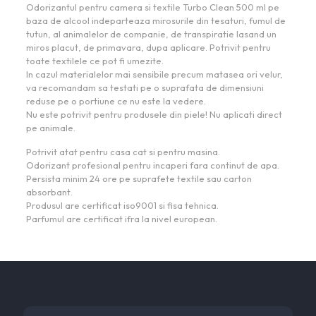
Odorizantul pentru camera si textile Turbo Clean 500 ml pe
baza de alcool indeparteaza mirosurile din tesaturi, fumul de
tutun, al animalelor de companie, de transpiratie lasand un
miros placut, de primavara, dupa aplicare. Potrivit pentru
toate textilele ce pot fi umezite.
In cazul materialelor mai sensibile precum matasea ori velur,
va recomandam sa testati pe o suprafata de dimensiuni
reduse pe o portiune ce nu este la vedere.
Nu este potrivit pentru produsele din piele! Nu aplicati direct
pe animale.
Potrivit atat pentru casa cat si pentru masina.
Odorizant profesional pentru incaperi fara continut de apa.
Persista minim 24 ore pe suprafete textile sau carton
absorbant.
Produsul are certificat iso9001 si fisa tehnica.
Parfumul are certificat ifra la nivel european.