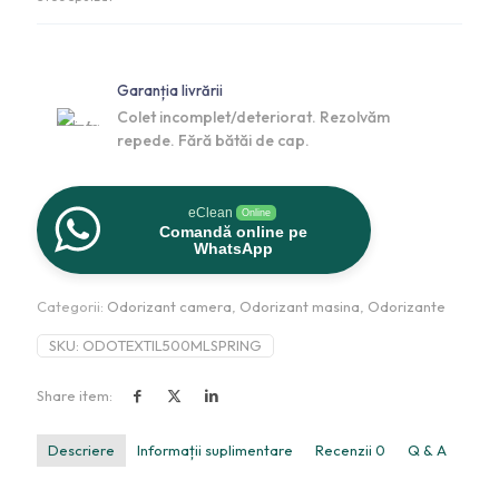
Garanția livrării
Colet incomplet/deteriorat. Rezolvăm
repede. Fără bătăi de cap.
eClean
Online
Comandă online pe
WhatsApp
Categorii:
Odorizant camera
,
Odorizant masina
,
Odorizante
SKU:
ODOTEXTIL500MLSPRING
Share item:
Descriere
Informații suplimentare
Recenzii
0
Q & A