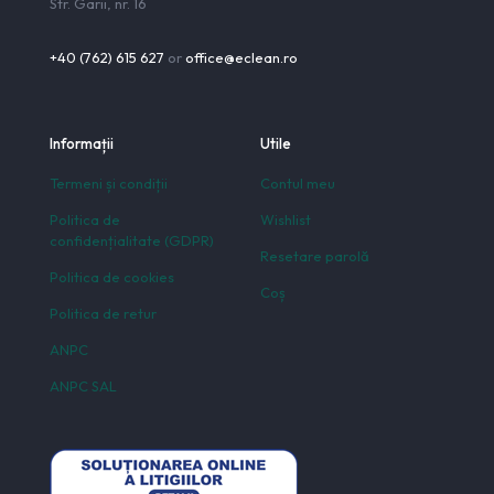
Str. Garii, nr. 16
+40 (762) 615 627
or
office@eclean.ro
Informații
Utile
Termeni și condiții
Contul meu
Politica de
Wishlist
confidențialitate (GDPR)
Resetare parolă
Politica de cookies
Coș
Politica de retur
ANPC
ANPC SAL