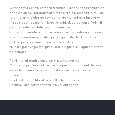
Odorizantul pentru camera si textile Turbo Clean Premium pe
baza de alcool indeparteaza mirosurile din tesaturi, fumul de
tutun, al animalelor de companie, de transpiratie lasand un
miros placut, de parfum black orchid, dupa aplicare. Potrivit
pentru toate textilele ce pot fi umezite.
In cazul materialelor mai sensibile precum matasea ori velur,
va recomandam sa testati pe o suprafata de dimensiuni
reduse pe o portiune ce nu este la vedere.
Nu este potrivit pentru produsele din piele! Nu aplicati direct
pe animale.
Potrivit atat pentru casa cat si pentru masina.
Odorizant profesional pentru incaperi fara continut de apa.
Persista minim 24 ore pe suprafete textile sau carton
absorbant.
Produsul are certificat iso9001 si fisa tehnica.
Parfumul are certificat ifra la nivel european.