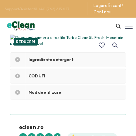
Logare În cont/
Support/Asistentă +40 (762) 615 627
Cont nou
REDUCERI
Ingrediente detergent
COD UFI
Mod de utilizare
eclean.ro