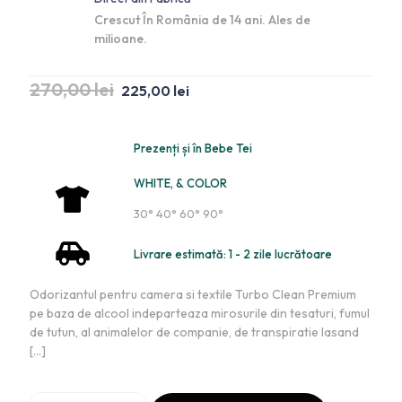
Crescut În România de 14 ani. Ales de
milioane.
270,00
lei
225,00
lei
Prezenți și în Bebe Tei
WHITE, & COLOR
30° 40° 60° 90°
Livrare estimată: 1 - 2 zile lucrătoare
Odorizantul pentru camera si textile Turbo Clean Premium
pe baza de alcool indeparteaza mirosurile din tesaturi, fumul
de tutun, al animalelor de companie, de transpiratie lasand
[…]