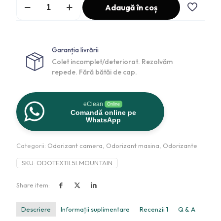
Adaugă în coș
Garanția livrării
Colet incomplet/deteriorat. Rezolvăm
repede. Fără bătăi de cap.
eClean
Online
Comandă online pe
WhatsApp
Categorii:
Odorizant camera
,
Odorizant masina
,
Odorizante
SKU:
ODOTEXTIL5LMOUNTAIN
Share item:
Descriere
Informații suplimentare
Recenzii
1
Q & A