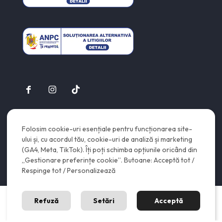
© 2026
eClean.ro
| Toate drepturile rezervate | Created by
Folosim cookie-uri esențiale pentru funcționarea site-
Vop
ului și, cu acordul tău, cookie-uri de analiză și marketing
(GA4, Meta, TikTok). Îți poți schimba opțiunile oricând din
„Gestionare preferințe cookie”. Butoane: Acceptă tot /
Respinge tot / Personalizează
0
0
Refuză
Setări
Acceptă