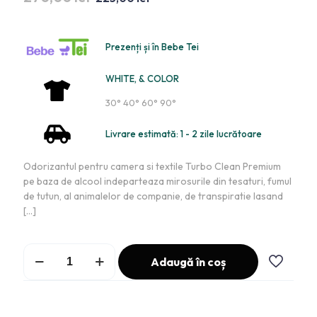
Prezenți și în Bebe Tei
WHITE, & COLOR
30° 40° 60° 90°
Livrare estimată: 1 - 2 zile lucrătoare
Odorizantul pentru camera si textile Turbo Clean Premium
pe baza de alcool indeparteaza mirosurile din tesaturi, fumul
de tutun, al animalelor de companie, de transpiratie lasand
[…]
Adaugă în coș