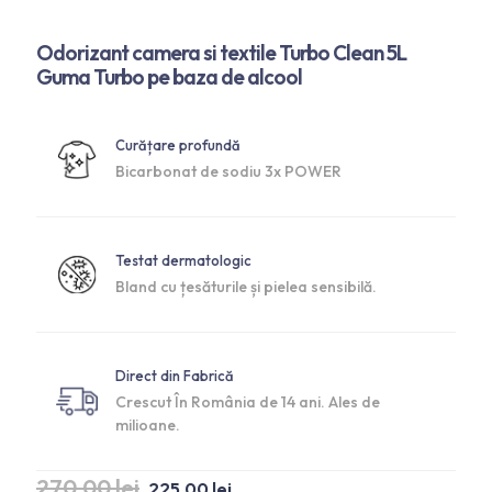
Odorizant camera si textile Turbo Clean 5L
Guma Turbo pe baza de alcool
Curățare profundă
Bicarbonat de sodiu 3x POWER
Testat dermatologic
Bland cu țesăturile și pielea sensibilă.
Direct din Fabrică
Crescut În România de 14 ani. Ales de
milioane.
270,00
lei
225,00
lei