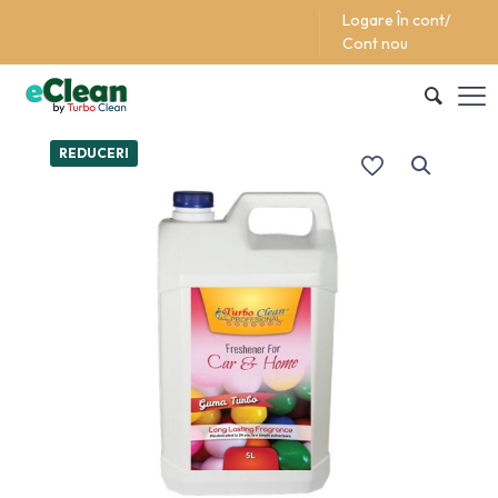
Logare În cont/
Support/Asistentă +40 (762) 615 627
Cont nou
REDUCERI