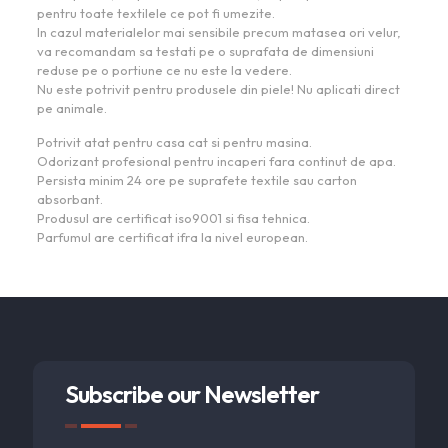
pentru toate textilele ce pot fi umezite.
In cazul materialelor mai sensibile precum matasea ori velur,
va recomandam sa testati pe o suprafata de dimensiuni
reduse pe o portiune ce nu este la vedere.
Nu este potrivit pentru produsele din piele! Nu aplicati direct
pe animale.
Potrivit atat pentru casa cat si pentru masina.
Odorizant profesional pentru incaperi fara continut de apa.
Persista minim 24 ore pe suprafete textile sau carton
absorbant.
Produsul are certificat iso9001 si fisa tehnica.
Parfumul are certificat ifra la nivel european.
Subscribe our Newsletter