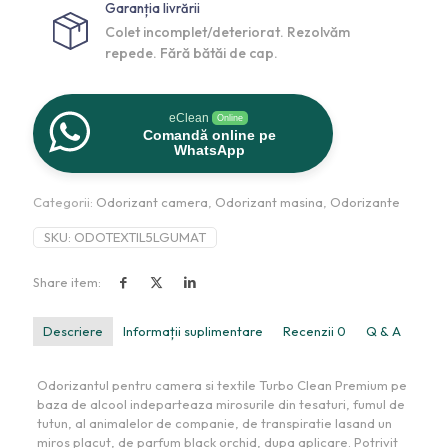
Garanția livrării
Colet incomplet/deteriorat. Rezolvăm
repede. Fără bătăi de cap.
eClean
Online
Comandă online pe
WhatsApp
Categorii:
Odorizant camera
,
Odorizant masina
,
Odorizante
SKU:
ODOTEXTIL5LGUMAT
Share item:
Descriere
Informații suplimentare
Recenzii
0
Q & A
Odorizantul pentru camera si textile Turbo Clean Premium pe
baza de alcool indeparteaza mirosurile din tesaturi, fumul de
tutun, al animalelor de companie, de transpiratie lasand un
miros placut, de parfum black orchid, dupa aplicare. Potrivit