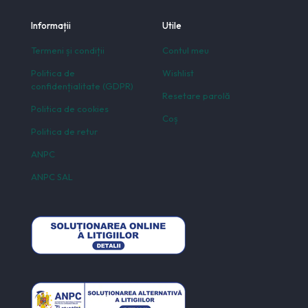
Informații
Utile
Termeni și condiții
Contul meu
Politica de
Wishlist
confidențialitate (GDPR)
Resetare parolă
Politica de cookies
Coș
Politica de retur
ANPC
ANPC SAL