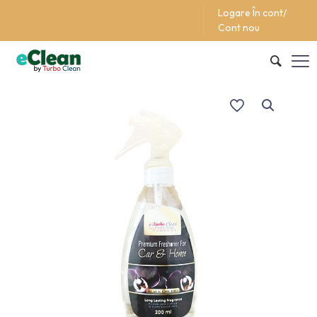
Logare În cont/
Support/Asistentă +40 (762) 615 627
Cont nou