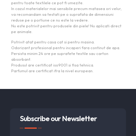
pentru toate textilele ce pot fi umezite.
In cazul materialelor mai sensibile precum matasea ori velur,
va recomandam sa testati pe o suprafata de dimensiuni
reduse pe o portiune ce nu este la vedere.
Nu este potrivit pentru produsele din piele! Nu aplicati direct
pe animale.
Potrivit atat pentru casa cat si pentru masina.
Odorizant profesional pentru incaperi fara continut de apa.
Persista minim 24 ore pe suprafete textile sau carton
absorbant.
Produsul are certificat iso9001 si fisa tehnica.
Parfumul are certificat ifra la nivel european.
Subscribe our Newsletter