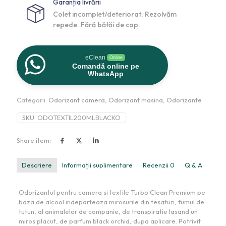
Garanția livrării
Colet incomplet/deteriorat. Rezolvăm
repede. Fără bătăi de cap.
eClean
Online
Comandă online pe
WhatsApp
Categorii:
Odorizant camera
,
Odorizant masina
,
Odorizante
SKU:
ODOTEXTIL200MLBLACKO
Share item:
Descriere
Informații suplimentare
Recenzii
0
Q & A
Odorizantul pentru camera si textile Turbo Clean Premium pe
baza de alcool indeparteaza mirosurile din tesaturi, fumul de
tutun, al animalelor de companie, de transpiratie lasand un
miros placut, de parfum black orchid, dupa aplicare. Potrivit