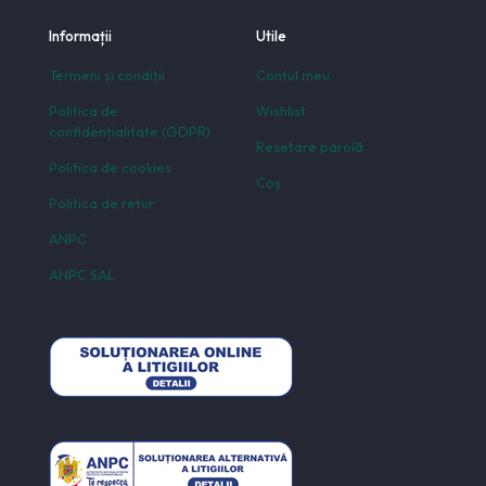
Informații
Utile
Termeni și condiții
Contul meu
Politica de
Wishlist
confidențialitate (GDPR)
Resetare parolă
Politica de cookies
Coș
Politica de retur
ANPC
ANPC SAL