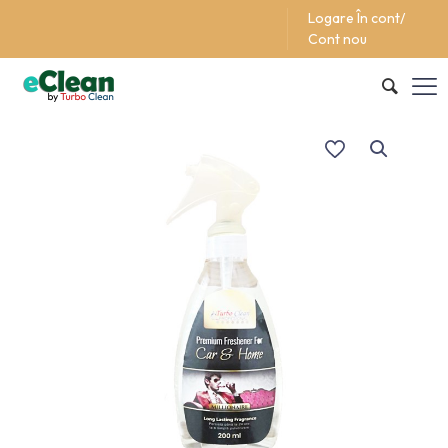
Logare În cont/
Support/Asistentă +40 (762) 615 627
Cont nou