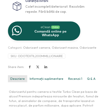
Garanția livrării
Colet incomplet/deteriorat. Rezolvăm
repede. Fără bătăi de cap.
eClean
Online
Comandă online pe
WhatsApp
Categorii:
Odorizant camera
,
Odorizant masina
,
Odorizante
SKU:
ODOTEXTIL200MMILLIONAIRE
Share item:
Descriere
Informații suplimentare
Recenzii
1
Q & A
Odorizantul pentru camera si textile Turbo Clean pe baza de
alcool Premium indeparteaza mirosurile din tesaturi, fumul de
tutun, al animalelor de companie, de transpiratie lasand un
miros placut, de parfum millionaire, dupa aplicare. Potrivit