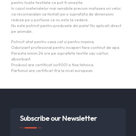
pentru toate textilele ce pot fi umezite.
In cazul materialelor mai sensibile precum matasea ori velur,
va recomandam sa testati pe o suprafata de dimensiuni
reduse pe o portiune ce nu este la vedere.
Nu este potrivit pentru produsele din piele! Nu aplicati direct
pe animale.
Potrivit atat pentru casa cat si pentru masina.
Odorizant profesional pentru incaperi fara continut de apa.
Persista minim 24 ore pe suprafete textile sau carton
absorbant.
Produsul are certificat iso9001 si fisa tehnica.
Parfumul are certificat ifra la nivel european.
Subscribe our Newsletter