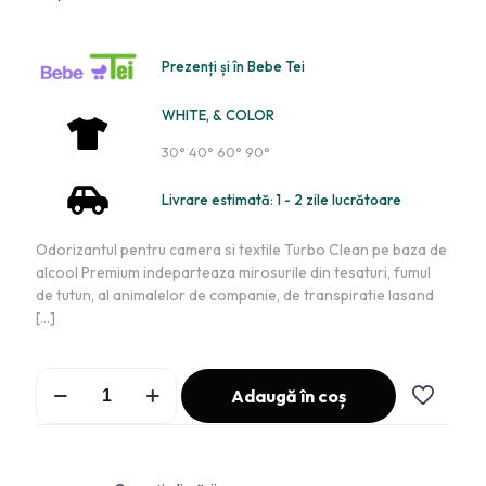
Prezenți și în Bebe Tei
WHITE, & COLOR
30° 40° 60° 90°
Livrare estimată: 1 - 2 zile lucrătoare
Odorizantul pentru camera si textile Turbo Clean pe baza de
alcool Premium indeparteaza mirosurile din tesaturi, fumul
de tutun, al animalelor de companie, de transpiratie lasand
[…]
Adaugă în coș