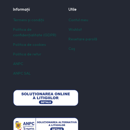
Informații
Utile
Termeni și condiții
Contul meu
Politica de
Wishlist
confidențialitate (GDPR)
Resetare parolă
Politica de cookies
Coș
Politica de retur
ANPC
ANPC SAL