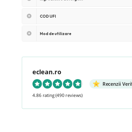
COD UFI
Mod de utilizare
eclean.ro
Recenzii Veri
4.86 rating
(490 reviews)