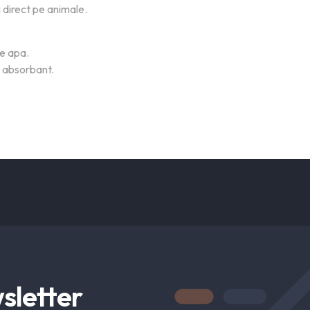
i direct pe animale.
de apa.
n absorbant.
sletter