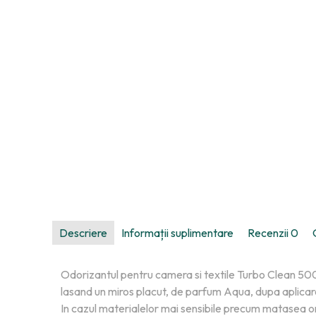
Descriere
Informații suplimentare
Recenzii
0
Odorizantul pentru camera si textile Turbo Clean 500 
lasand un miros placut, de parfum Aqua, dupa aplicare.
In cazul materialelor mai sensibile precum matasea or