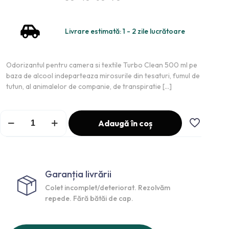
Livrare estimată: 1 - 2 zile lucrătoare
Odorizantul pentru camera si textile Turbo Clean 500 ml pe
baza de alcool indeparteaza mirosurile din tesaturi, fumul de
tutun, al animalelor de companie, de transpiratie
[…]
Adaugă în coș
Garanția livrării
Colet incomplet/deteriorat. Rezolvăm
repede. Fără bătăi de cap.