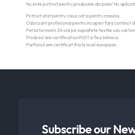
Nu este potrivit pentru produsele din piele! Nu aplicat
Potrivit atat pentru casa cat si pentru masina.
Odorizant profesional pentru incaperi fara continut 
Persista minim 24 ore pe suprafete textile sau carto
Produsul are certificat iso9001 si fisa tehnica.
Parfumul are certificat ifra la nivel european.
Subscribe our New