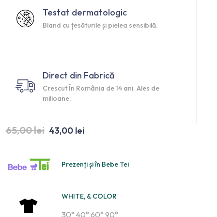
Testat dermatologic
Bland cu țesăturile și pielea sensibilă.
Direct din Fabrică
Crescut În România de 14 ani. Ales de
milioane.
65,00
lei
43,00
lei
Prezenți și în Bebe Tei
WHITE, & COLOR
30° 40° 60° 90°