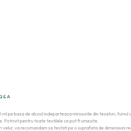
Q & A
ml pe baza de alcool indeparteaza mirosurile din tesaturi, fumul d
 Potrivit pentru toate textilele ce pot fi umezite.
i velur, va recomandam sa testati pe o suprafata de dimensiuni re