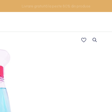
Support/Asistentă +40 (762) 615 627