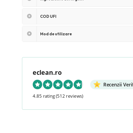
COD UFI
Mod de utilizare
eclean.ro
Recenzii Veri
4.85 rating
(512 reviews)