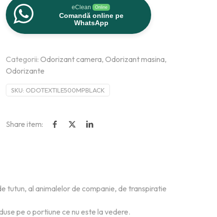
eClean
Online
Comandă online pe
WhatsApp
Categorii:
Odorizant camera
,
Odorizant masina
,
Odorizante
SKU:
ODOTEXTILE500MPBLACK
Share item:
e tutun, al animalelor de companie, de transpiratie
duse pe o portiune ce nu este la vedere.