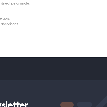
i direct pe animale.
de apa.
n absorbant.
sletter