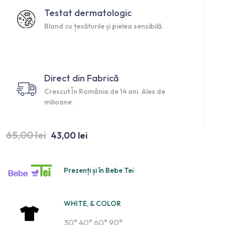
Testat dermatologic
Bland cu țesăturile și pielea sensibilă.
Direct din Fabrică
Crescut În România de 14 ani. Ales de
milioane.
65,00
lei
43,00
lei
Prezenți și în Bebe Tei
WHITE, & COLOR
30° 40° 60° 90°