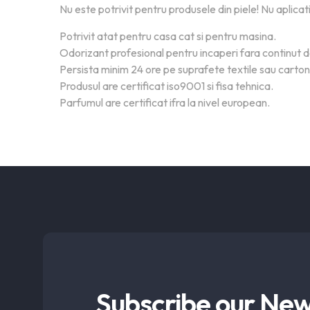
Nu este potrivit pentru produsele din piele! Nu aplicat
Potrivit atat pentru casa cat si pentru masina.
Odorizant profesional pentru incaperi fara continut 
Persista minim 24 ore pe suprafete textile sau carto
Produsul are certificat iso9001 si fisa tehnica.
Parfumul are certificat ifra la nivel european.
Subscribe our New