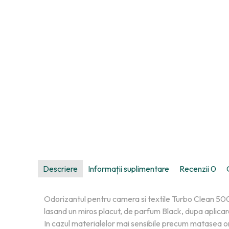
Descriere
Informații suplimentare
Recenzii
0
Odorizantul pentru camera si textile Turbo Clean 500 
lasand un miros placut, de parfum Black, dupa aplicare
In cazul materialelor mai sensibile precum matasea or