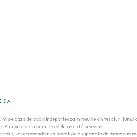
Q & A
ml pe baza de alcool indeparteaza mirosurile din tesaturi, fumul d
. Potrivit pentru toate textilele ce pot fi umezite.
i velur, va recomandam sa testati pe o suprafata de dimensiuni re