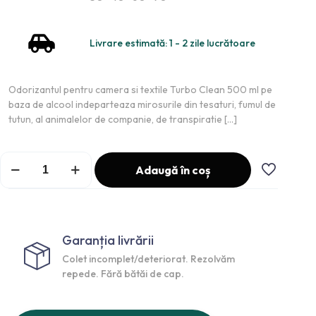
Livrare estimată: 1 - 2 zile lucrătoare
Odorizantul pentru camera si textile Turbo Clean 500 ml pe
baza de alcool indeparteaza mirosurile din tesaturi, fumul de
tutun, al animalelor de companie, de transpiratie
[…]
Adaugă în coș
Garanția livrării
Colet incomplet/deteriorat. Rezolvăm
repede. Fără bătăi de cap.