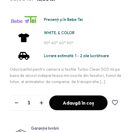
Prezenți și în Bebe Tei
WHITE, & COLOR
30° 40° 60° 90°
Livrare estimată: 1 - 2 zile lucrătoare
Odorizantul pentru camera si textile Turbo Clean 500 ml pe
baza de alcool indeparteaza mirosurile din tesaturi, fumul de
tutun, al animalelor de companie, de transpiratie
[…]
Adaugă în coș
Garanția livrării