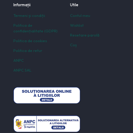
Informații
Utile
Termeni și condiții
Contul meu
Politica de
Wishlist
confidențialitate (GDPR)
Resetare parolă
Politica de cookies
Coș
Politica de retur
ANPC
ANPC SAL