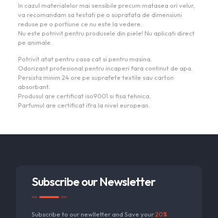
In cazul materialelor mai sensibile precum matasea ori velur,
va recomandam sa testati pe o suprafata de dimensiuni
reduse pe o portiune ce nu este la vedere.
Nu este potrivit pentru produsele din piele! Nu aplicati direct
pe animale.
Potrivit atat pentru casa cat si pentru masina.
Odorizant profesional pentru incaperi fara continut de apa.
Persista minim 24 ore pe suprafete textile sau carton
absorbant.
Produsul are certificat iso9001 si fisa tehnica.
Parfumul are certificat ifra la nivel european.
Subscribe our Newsletter
Subscribe to our newlletter and Save your
20%