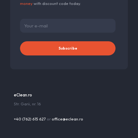
money
with discount code today.
eClean.ro
Str. Garii, nr. 16
+40 (762) 615 627
or
office@eclean.ro