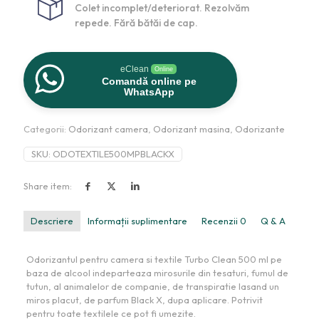
Colet incomplet/deteriorat. Rezolvăm
repede. Fără bătăi de cap.
eClean
Online
Comandă online pe
WhatsApp
Categorii:
Odorizant camera
,
Odorizant masina
,
Odorizante
SKU:
ODOTEXTILE500MPBLACKX
Share item:
Descriere
Informații suplimentare
Recenzii
0
Q & A
Odorizantul pentru camera si textile Turbo Clean 500 ml pe
baza de alcool indeparteaza mirosurile din tesaturi, fumul de
tutun, al animalelor de companie, de transpiratie lasand un
miros placut, de parfum Black X, dupa aplicare. Potrivit
pentru toate textilele ce pot fi umezite.