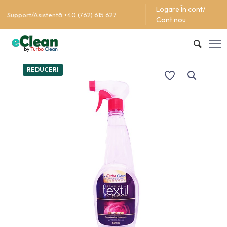
Logare În cont/
Support/Asistentă +40 (762) 615 627
Cont nou
REDUCERI