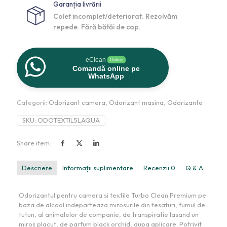
Garanția livrării
Colet incomplet/deteriorat. Rezolvăm
repede. Fără bătăi de cap.
eClean
Online
Comandă online pe
WhatsApp
Categorii:
Odorizant camera
,
Odorizant masina
,
Odorizante
SKU:
ODOTEXTIL5LAQUA
Share item:
Descriere
Informații suplimentare
Recenzii
0
Q & A
Odorizantul pentru camera si textile Turbo Clean Premium pe
baza de alcool indeparteaza mirosurile din tesaturi, fumul de
tutun, al animalelor de companie, de transpiratie lasand un
miros placut, de parfum black orchid, dupa aplicare. Potrivit