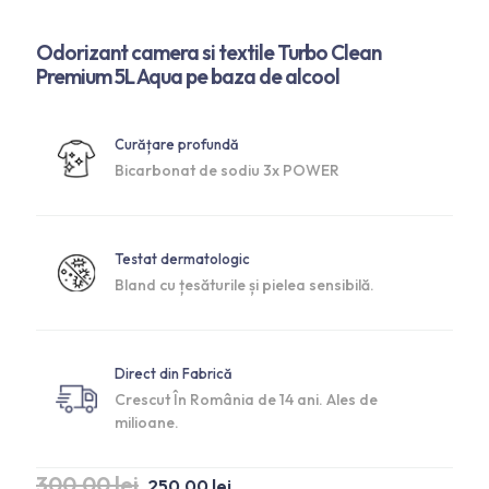
Odorizant camera si textile Turbo Clean
Premium 5L Aqua pe baza de alcool
Curățare profundă
Bicarbonat de sodiu 3x POWER
Testat dermatologic
Bland cu țesăturile și pielea sensibilă.
Direct din Fabrică
Crescut În România de 14 ani. Ales de
milioane.
300,00
lei
250,00
lei