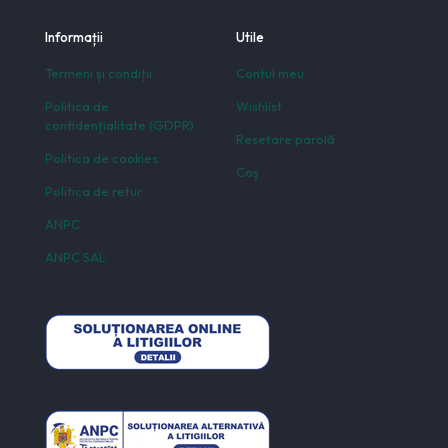
Informații
Utile
Termeni și condiții
Contul meu
Politica de
Wishlist
confidențialitate (GDPR)
Resetare parolă
Politica de cookies
Coș
Politica de retur
ANPC
ANPC SAL