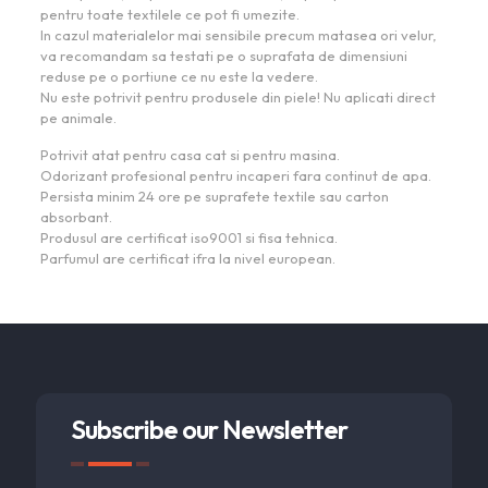
pentru toate textilele ce pot fi umezite.
In cazul materialelor mai sensibile precum matasea ori velur,
va recomandam sa testati pe o suprafata de dimensiuni
reduse pe o portiune ce nu este la vedere.
Nu este potrivit pentru produsele din piele! Nu aplicati direct
pe animale.
Potrivit atat pentru casa cat si pentru masina.
Odorizant profesional pentru incaperi fara continut de apa.
Persista minim 24 ore pe suprafete textile sau carton
absorbant.
Produsul are certificat iso9001 si fisa tehnica.
Parfumul are certificat ifra la nivel european.
Subscribe our Newsletter