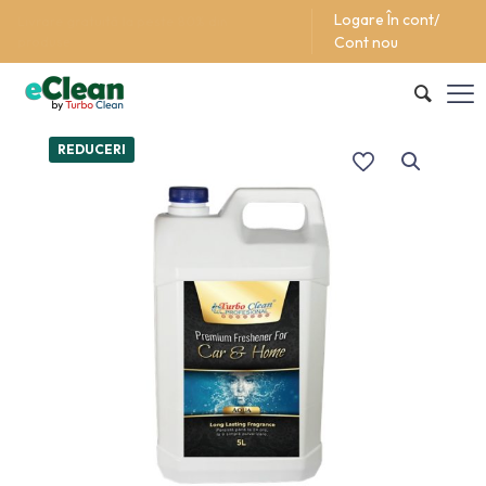
Logare În cont/
Support/Asistentă +40 (762) 615 627
Cont nou
REDUCERI