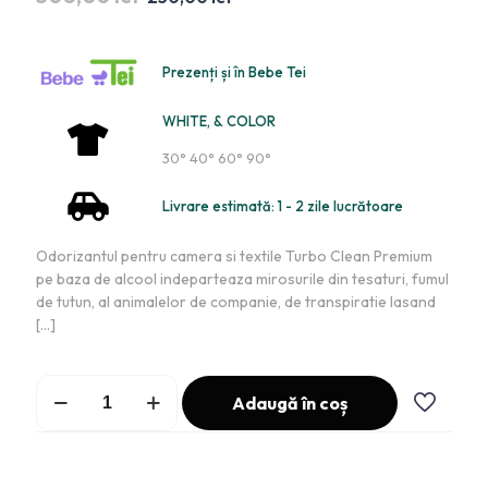
Prezenți și în Bebe Tei
WHITE, & COLOR
30° 40° 60° 90°
Livrare estimată: 1 - 2 zile lucrătoare
Odorizantul pentru camera si textile Turbo Clean Premium
pe baza de alcool indeparteaza mirosurile din tesaturi, fumul
de tutun, al animalelor de companie, de transpiratie lasand
[…]
Adaugă în coș