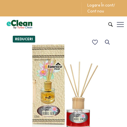
Logare În cont/
Support/Asistentă +40 (762) 615 627
Cont nou
REDUCERI