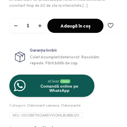
constant timp de 60 de zile la intensitate
[…]
Adaugă în coș
Garanția livrării
Colet incomplet/deteriorat. Rezolvăm
repede. Fără bătăi de cap.
eClean
Online
Comandă online pe
WhatsApp
Categorii:
Odorizant camera
,
Odorizante
SKU:
ODOBETISOAREV100MLBUBBLEG