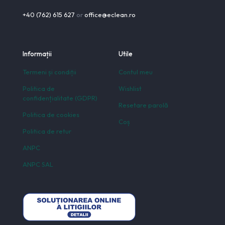
+40 (762) 615 627
or
office@eclean.ro
Informații
Utile
Termeni și condiții
Contul meu
Politica de
Wishlist
confidențialitate (GDPR)
Resetare parolă
Politica de cookies
Coș
Politica de retur
ANPC
ANPC SAL