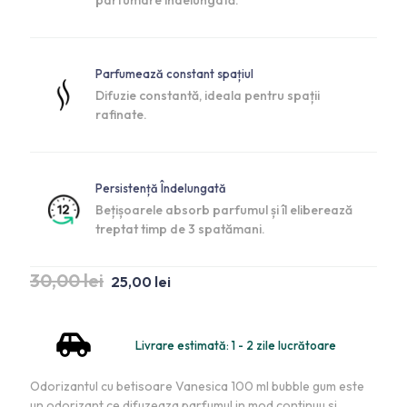
parfumare îndelungată.
Parfumează constant spațiul
Difuzie constantă, ideala pentru spații
rafinate.
Persistență Îndelungată
Bețișoarele absorb parfumul și îl eliberează
treptat timp de 3 spatămani.
30,00
lei
25,00
lei
Livrare estimată: 1 - 2 zile lucrătoare
Odorizantul cu betisoare Vanesica 100 ml bubble gum este
un odorizant ce difuzeaza parfumul in mod continuu si