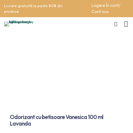
Logare În cont/
Livrare gratuită la peste 80% din
produse
Cont nou
Odorizant cu betisoare Vanesica 100 ml
Lavanda