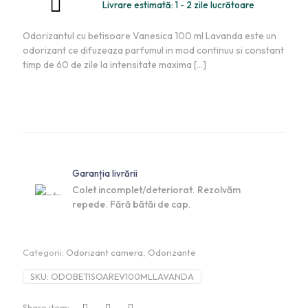
Livrare estimată: 1 - 2 zile lucrătoare
Odorizantul cu betisoare Vanesica 100 ml Lavanda este un
odorizant ce difuzeaza parfumul in mod continuu si constant
timp de 60 de zile la intensitate maxima
[…]
Adaugă în coș
Garanția livrării
Colet incomplet/deteriorat. Rezolvăm
repede. Fără bătăi de cap.
Categorii:
Odorizant camera
,
Odorizante
SKU:
ODOBETISOAREV100MLLAVANDA
Share item: