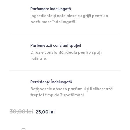
Parfumare îndelungată
Ingrediente și note alese cu grijă pentru o
parfumare îndelungată.
Parfumează constant spațiul
Difuzie constantă, ideala pentru spații
rafinate.
Persistență Îndelungată
Bețișoarele absorb parfumul și îl eliberează
treptat timp de 3 spatămani.
30,00
lei
25,00
lei