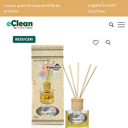
Logare În cont/
Livrare gratuită la peste 80% din
produse
Cont nou
REDUCERI