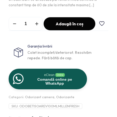
constant timp de 60 de zile la intensitate maxima
[…]
Adaugă în coș
Garanția livrării
Colet incomplet/deteriorat. Rezolvăm
repede. Fără bătăi de cap.
eClean
Online
Comandă online pe
WhatsApp
Categorii:
Odorizant camera
,
Odorizante
SKU:
ODOBETISOAREV100MLMILLENFRESH