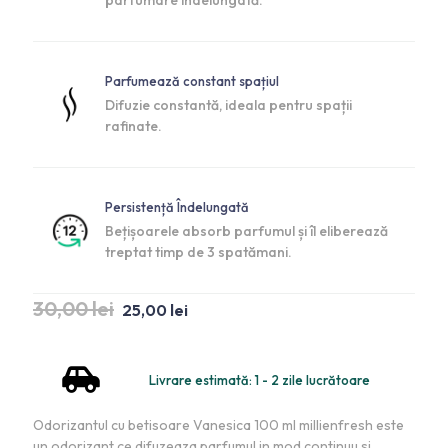
parfumare îndelungată.
Parfumează constant spațiul
Difuzie constantă, ideala pentru spații
rafinate.
Persistență Îndelungată
Bețișoarele absorb parfumul și îl eliberează
treptat timp de 3 spatămani.
30,00
lei
25,00
lei
Livrare estimată: 1 - 2 zile lucrătoare
Odorizantul cu betisoare Vanesica 100 ml millienfresh este
un odorizant ce difuzeaza parfumul in mod continuu si