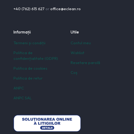
+40 (762) 615 627
or
office@eclean.ro
Informații
Utile
Termeni și condiții
Contul meu
Politica de
Wishlist
confidențialitate (GDPR)
Resetare parolă
Politica de cookies
Coș
Politica de retur
ANPC
ANPC SAL