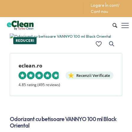
Logare În cont/
Support/Asistentă +40 (762) 615 627
Cont nou
REDUCERI
eclean.ro
Recenzii Verificate
4.85 rating
(495 reviews)
Odorizant cu betisoare VANNYO 100 ml Black
Oriental