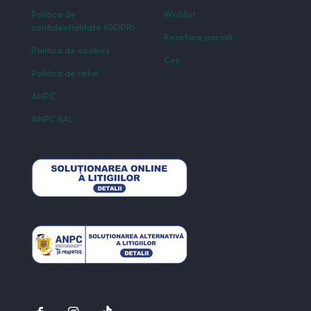
Politica de
Wishlist
confidențialitate (GDPR)
Resetare parolă
Politica de cookies
Coș
Politica de retur
ANPC
ANPC SAL