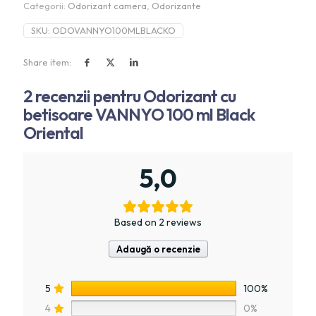
Categorii:
Odorizant camera
,
Odorizante
SKU:
ODOVANNYO100MLBLACKO
Share item:
2 recenzii pentru
Odorizant cu
betisoare VANNYO 100 ml Black
Oriental
5,0
Based on 2 reviews
Adaugă o recenzie
5
100%
4
0%