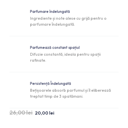
Parfumare îndelungată
Ingrediente și note alese cu grijă pentru o
parfumare îndelungată.
Parfumează constant spațiul
Difuzie constantă, ideala pentru spații
rafinate.
Persistență Îndelungată
Bețișoarele absorb parfumul și îl eliberează
treptat timp de 3 spatămani.
26,00
lei
20,00
lei