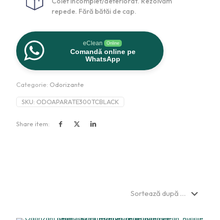
Colet incomplet/deteriorat. Rezolvăm
repede. Fără bătăi de cap.
eClean
Online
Comandă online pe
WhatsApp
Categorie:
Odorizante
SKU:
ODOAPARATE300TCBLACK
Share item: