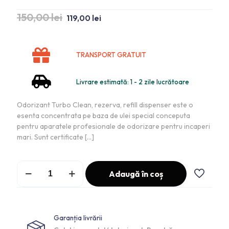
150,00
lei
119,00
lei
TRANSPORT GRATUIT
Livrare estimată: 1 - 2 zile lucrătoare
Odorizant Turbo Clean, rezerva, refill dispenser este o
esenta concentrata pe baza de ulei special conceputa
pentru aparatele profesionale de odorizare pentru incaperi
mari. Sunt certificate
[…]
Adaugă în coș
Garanția livrării