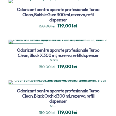
REDUCERI
Odorizant pentru aparate profesionale Turbo
TRANSPORT GRATUIT
Clean, Bubble Gum 300 ml, rezerva, refill
dispenser
119,00
lei
150,00
lei
REDUCERI
Odorizant pentru aparate profesionale Turbo
TRANSPORT GRATUIT
Clean, Black X 300 ml, rezerva, refill dispenser
Evaluat la
119,00
lei
150,00
lei
5.00
din 5
REDUCERI
Odorizant pentru aparate profesionale Turbo
TRANSPORT GRATUIT
Clean, Black Orchid 300 ml, rezerva, refill
dispenser
Evaluat
119,00
lei
150,00
lei
la
1.00