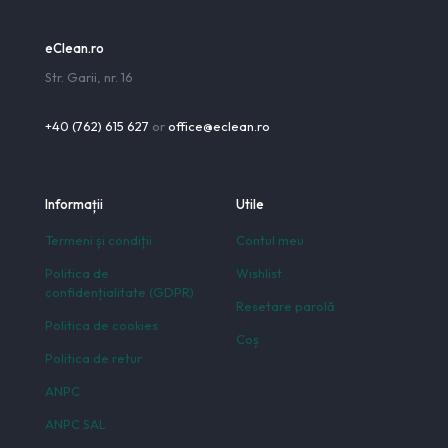
eClean.ro
Str. Garii, nr. 16
+40 (762) 615 627
or
office@eclean.ro
Informații
Utile
Termeni și condiții
Contul meu
Politica de
Wishlist
confidențialitate (GDPR)
Resetare parolă
Politica de cookies
Coș
Politica de retur
ANPC
ANPC SAL