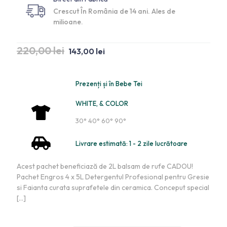
Crescut În România de 14 ani. Ales de
milioane.
220,00
lei
143,00
lei
Prezenți și în Bebe Tei
WHITE, & COLOR
30° 40° 60° 90°
Livrare estimată: 1 - 2 zile lucrătoare
Acest pachet beneficiază de 2L balsam de rufe CADOU!
Pachet Engros 4 x 5L Detergentul Profesional pentru Gresie
si Faianta curata suprafetele din ceramica. Conceput special
[…]