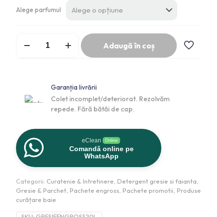
Alege parfumul
Adaugă în coș
Garanția livrării
Colet incomplet/deteriorat. Rezolvăm
repede. Fără bătăi de cap.
eClean
Online
Comandă online pe
WhatsApp
Categorii:
Curatenie & Intretinere
,
Detergent gresie si faianta
,
Gresie & Parchet
,
Pachete engross
,
Pachete promotii
,
Produse
curățare baie
SKU:
GRESIEENGROSS20L