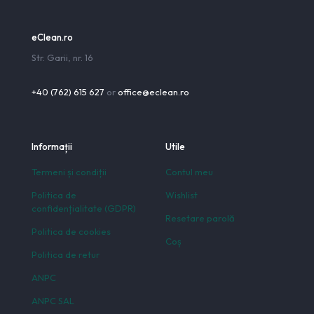
eClean.ro
Str. Garii, nr. 16
+40 (762) 615 627
or
office@eclean.ro
Informații
Utile
Termeni și condiții
Contul meu
Politica de
Wishlist
confidențialitate (GDPR)
Resetare parolă
Politica de cookies
Coș
Politica de retur
ANPC
ANPC SAL