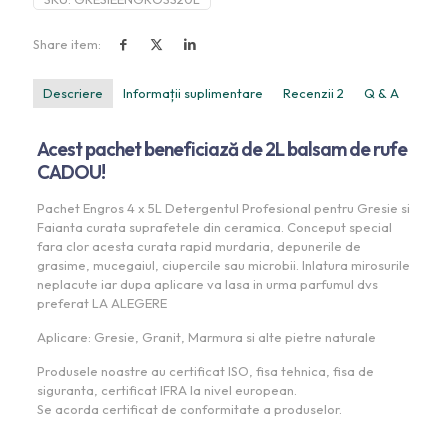
Share item:
Descriere
Informații suplimentare
Recenzii
2
Q & A
Acest pachet beneficiază de 2L balsam de rufe
CADOU!
Pachet Engros 4 x 5L Detergentul Profesional pentru Gresie si
Faianta curata suprafetele din ceramica. Conceput special
fara clor acesta curata rapid murdaria, depunerile de
grasime, mucegaiul, ciupercile sau microbii. Inlatura mirosurile
neplacute iar dupa aplicare va lasa in urma parfumul dvs
preferat LA ALEGERE
Aplicare: Gresie, Granit, Marmura si alte pietre naturale
Produsele noastre au certificat ISO, fisa tehnica, fisa de
siguranta, certificat IFRA la nivel european.
Se acorda certificat de conformitate a produselor.