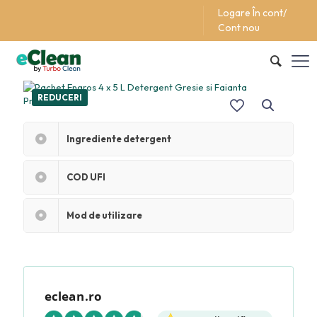
Logare În cont/
Support/Asistentă +40 (762) 615 627
Cont nou
REDUCERI
Ingrediente detergent
COD UFI
Mod de utilizare
eclean.ro