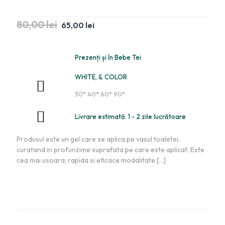
80,00
lei
65,00
lei
Prezenți și în Bebe Tei
WHITE, & COLOR
30° 40° 60° 90°
Livrare estimată: 1 - 2 zile lucrătoare
Produsul este un gel care se aplica pe vasul toaletei,
curatand in profunzime suprafata pe care este aplicat. Este
cea mai usoara, rapida si eficace modalitate
[…]
Adaugă în coș