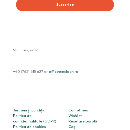
eClean.ro
Str. Garii, nr. 16
+40 (762) 615 627
or
office@eclean.ro
Informații
Utile
Termeni și condiții
Contul meu
Politica de
Wishlist
confidențialitate (GDPR)
Resetare parolă
Politica de cookies
Coș