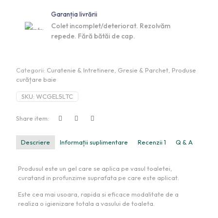
Garanția livrării
Colet incomplet/deteriorat. Rezolvăm
repede. Fără bătăi de cap.
Categorii:
Curatenie & Intretinere
,
Gresie & Parchet
,
Produse
curățare baie
SKU:
WCGEL5LTC
Share item:
Descriere
Informații suplimentare
Recenzii
1
Q & A
Produsul este un gel care se aplica pe vasul toaletei,
curatand in profunzime suprafata pe care este aplicat.
Este cea mai usoara, rapida si eficace modalitate de a
realiza o igienizare totala a vasului de toaleta.