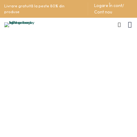
Logare În cont/
Livrare gratuită la peste 80% din
produse
Cont nou
Ingrediente detergent
COD UFI
Mod de utilizare