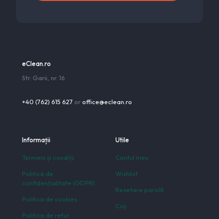
eClean.ro
Str. Garii, nr. 16
+40 (762) 615 627
or
office@eclean.ro
Informații
Utile
Termeni și condiții
Contul meu
Politica de
Wishlist
confidențialitate (GDPR)
Resetare parolă
Politica de cookies
Coș
Politica de retur