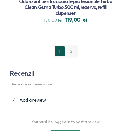
Odorizant pentru aparate profesionale Turbo
Clean, Guma Turbo 300 ml, rezerva, refill
dispenser
119,00
lei
150,00
lei
1
2
Recenzii
There are no reviews yet
Add a review
You must be logged in to post a review