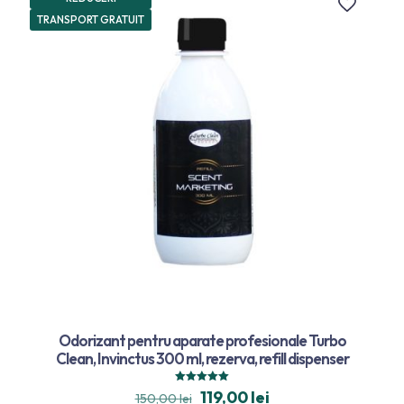
TRANSPORT GRATUIT
Odorizant pentru aparate profesionale Turbo
Clean, Invinctus 300 ml, rezerva, refill dispenser
Evaluat la
119,00
lei
150,00
lei
5.00