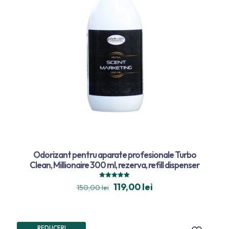
Odorizant pentru aparate profesionale Turbo
Clean, Millionaire 300 ml, rezerva, refill dispenser
Evaluat la
119,00
lei
150,00
lei
5.00
din 5
REDUCERI