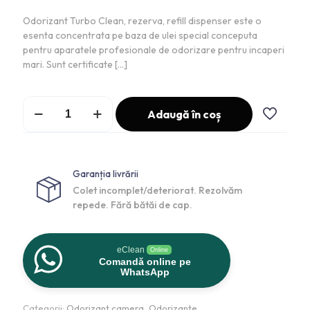
Odorizant Turbo Clean, rezerva, refill dispenser este o
esenta concentrata pe baza de ulei special conceputa
pentru aparatele profesionale de odorizare pentru incaperi
mari. Sunt certificate
[…]
Adaugă în coș
Garanția livrării
Colet incomplet/deteriorat. Rezolvăm
repede. Fără bătăi de cap.
eClean
Online
Comandă online pe
WhatsApp
Categorii:
Odorizant camera
,
Odorizante