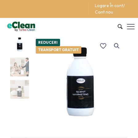
Logare În cont/
Support/Asistentă +40 (762) 615 627
Cont nou
REDUCERI
TRANSPORT GRATUIT