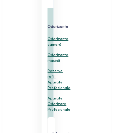
Odorizante
Odorizante
cameră
Odorizante
mașină
Rezerve
refill
Aparate
Profesionale
Aparate
Odorizare
Profesionale
Odorizant