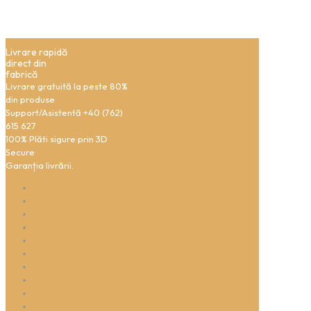
Livrare rapidă
direct din
fabrică
Livrare gratuită la peste 80%
din produse
Support/Asistentă +40 (762)
615 627
100% Plăti sigure prin 3D
Secure
Garanția livrării.