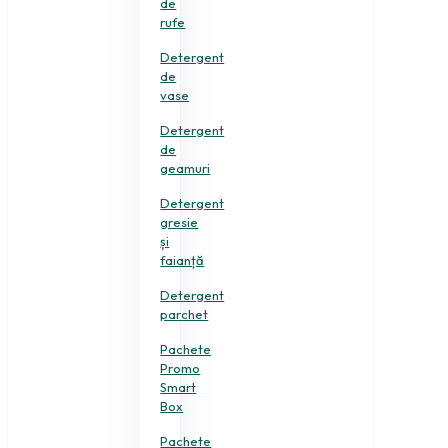
de
rufe
Detergent
de
vase
Detergent
de
geamuri
Detergent
gresie
și
faianță
Detergent
parchet
Pachete
Promo
Smart
Box
Pachete