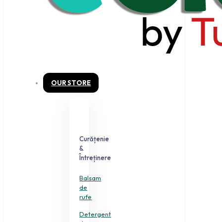
OUR STORE
Curățenie
&
Întreținere
Balsam
de
rufe
Detergent