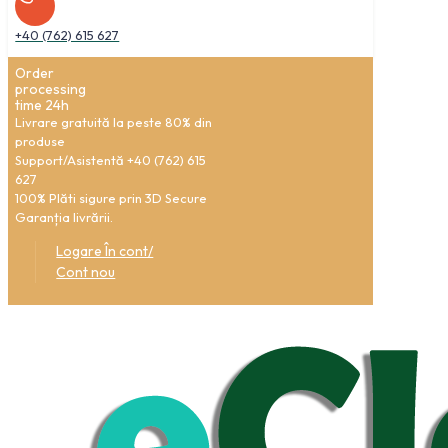
+40 (762) 615 627
Order
processing
time 24h
Livrare gratuită la peste 80% din
produse
Support/Asistentă +40 (762) 615
627
100% Plăti sigure prin 3D Secure
Garanția livrării.
Logare În cont/
Cont nou