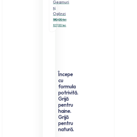
Geamuri
și
Oglinzi
180,00
lei
Prețul
107,00
lei
inițial
Prețul
a
curent
fost:
este:
180,00 lei.
107,00 lei.
Începe
cu
formula
potrivită.
Grijă
pentru
haine.
Grijă
pentru
natură.