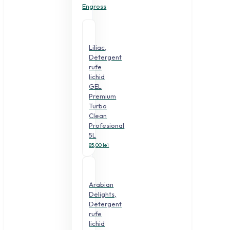
Engross
Liliac,
Detergent
rufe
lichid
GEL
Premium
Turbo
Clean
Profesional
5L
85,00
lei
Arabian
Delights,
Detergent
rufe
lichid