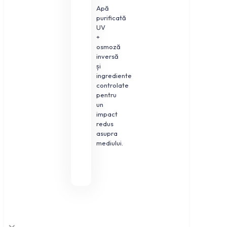
Apă
purificată
UV
+
osmoză
inversă
și
ingrediente
controlate
pentru
un
impact
redus
asupra
mediului.