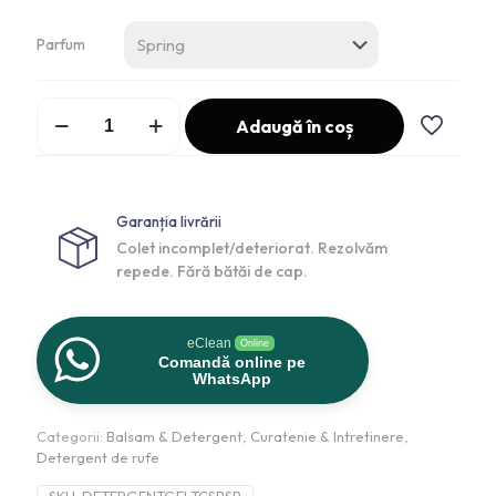
Parfum
Adaugă în coș
Garanția livrării
Colet incomplet/deteriorat. Rezolvăm
repede. Fără bătăi de cap.
eClean
Online
Comandă online pe
WhatsApp
Categorii:
Balsam & Detergent
,
Curatenie & Intretinere
,
Detergent de rufe