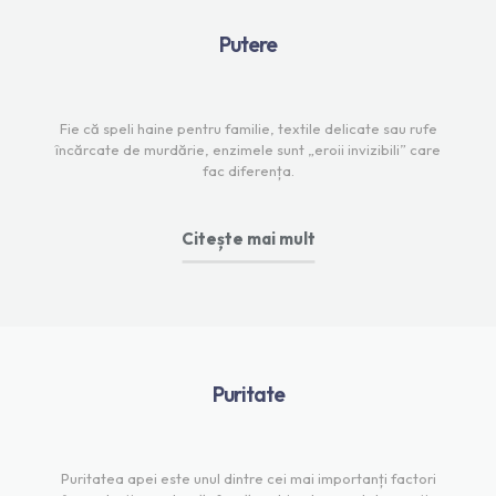
Putere
Fie că speli haine pentru familie, textile delicate sau rufe
încărcate de murdărie, enzimele sunt „eroii invizibili” care
fac diferența.
Citește mai mult
Puritate
Puritatea apei este unul dintre cei mai importanți factori