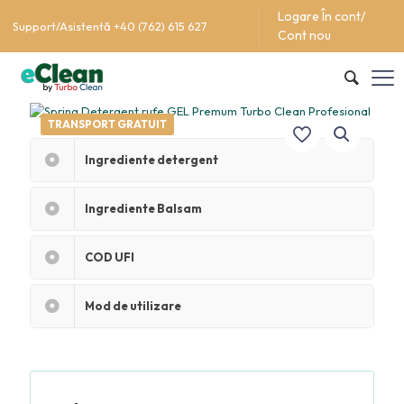
Logare În cont/
Support/Asistentă +40 (762) 615 627
Cont nou
TRANSPORT GRATUIT
Ingrediente detergent
Ingrediente Balsam
COD UFI
Mod de utilizare