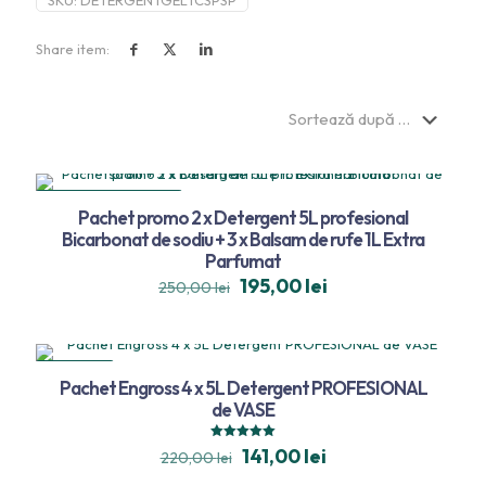
SKU:
DETERGENTGELTCSPSP
Share item:
REDUCERI
Pachet promo 2 x Detergent 5L profesional
TRANSPORT GRATUIT
Bicarbonat de sodiu + 3 x Balsam de rufe 1L Extra
Parfumat
195,00
lei
250,00
lei
REDUCERI
Pachet Engross 4 x 5L Detergent PROFESIONAL
de VASE
Evaluat la
141,00
lei
220,00
lei
5.00
din 5