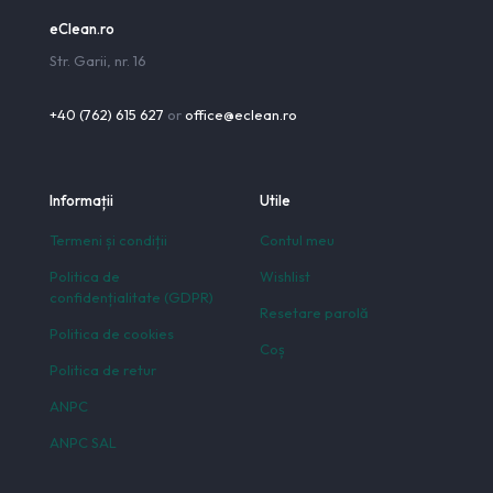
eClean.ro
Str. Garii, nr. 16
+40 (762) 615 627
or
office@eclean.ro
Informații
Utile
Termeni și condiții
Contul meu
Politica de
Wishlist
confidențialitate (GDPR)
Resetare parolă
Politica de cookies
Coș
Politica de retur
ANPC
ANPC SAL