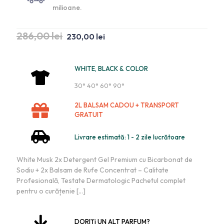
milioane.
286,00
lei
230,00
lei
WHITE, BLACK & COLOR
30° 40° 60° 90°
2L BALSAM CADOU + TRANSPORT
GRATUIT
Livrare estimată: 1 - 2 zile lucrătoare
White Musk 2x Detergent Gel Premium cu Bicarbonat de
Sodiu + 2x Balsam de Rufe Concentrat – Calitate
Profesională, Testate Dermatologic Pachetul complet
pentru o curățenie
[…]
DORIȚi UN ALT PARFUM?