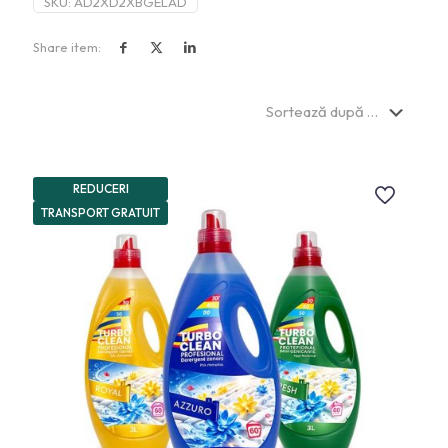
SKU:
AD2XD2XBGELAD
Share item:
REDUCERI
TRANSPORT GRATUIT