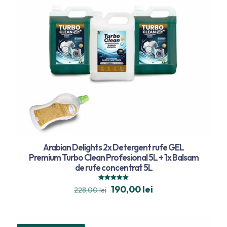
Arabian Delights 2x Detergent rufe GEL
Premium Turbo Clean Profesional 5L + 1x Balsam
de rufe concentrat 5L
Evaluat la
190,00
lei
228,00
lei
5.00
din 5