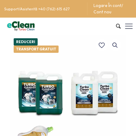
Logare În cont/
Support/Asistentă +40 (762) 615 627
Cont nou
REDUCERI
TRANSPORT GRATUIT