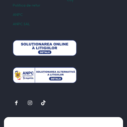
Politica de retur
ANPC
ANPC SAL
© 2026
eClean.ro
| Toate drepturile rezervate | Created by