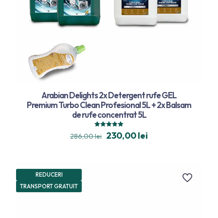
Arabian Delights 2x Detergent rufe GEL
Premium Turbo Clean Profesional 5L + 2x Balsam
de rufe concentrat 5L
Evaluat la
230,00
lei
286,00
lei
5.00
din 5
REDUCERI
TRANSPORT GRATUIT