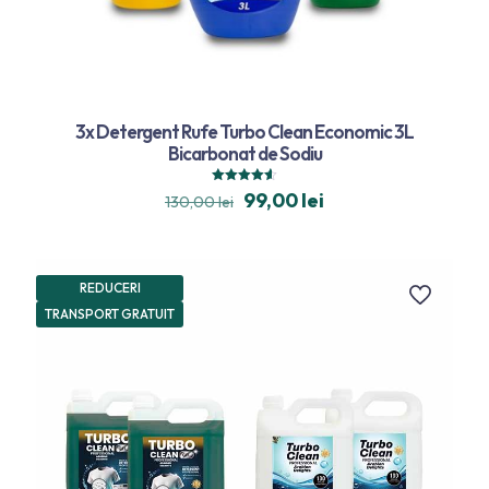
3x Detergent Rufe Turbo Clean Economic 3L
Bicarbonat de Sodiu
Evaluat la
99,00
lei
130,00
lei
4.59
din 5
REDUCERI
TRANSPORT GRATUIT