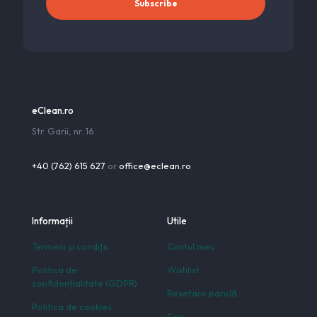
eClean.ro
Str. Garii, nr. 16
+40 (762) 615 627
or
office@eclean.ro
Informații
Utile
Termeni și condiții
Contul meu
Politica de
Wishlist
confidențialitate (GDPR)
Resetare parolă
Politica de cookies
Coș