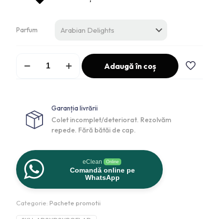
Parfum
Adaugă în coș
Garanția livrării
Colet incomplet/deteriorat. Rezolvăm
repede. Fără bătăi de cap.
eClean
Online
Comandă online pe
WhatsApp
Categorie:
Pachete promotii