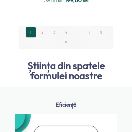
199,00
lei
255,00
lei
4.80
din 5
1
2
3
4
…
7
8
9
Știința din spatele
formulei noastre
Eficiență