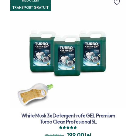
REDUCERI
TRANSPORT GRATUIT
White Musk 3x Detergent rufe GEL Premium
Turbo Clean Profesional 5L
Evaluat la
199,00
lei
255,00
lei
4.80