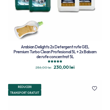
Arabian Delights 2x Detergent rufe GEL
Premium Turbo Clean Profesional 5L + 2x Balsam
de rufe concentrat 5L
Evaluat la
230,00
lei
286,00
lei
5.00
din 5
REDUCERI
TRANSPORT GRATUIT