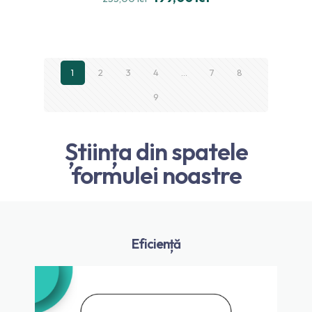
din 5
1
2
3
4
…
7
8
9
Știința din spatele
formulei noastre
Eficiență