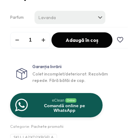
Parfum
Adaugă în coș
Garanția livrării
Colet incomplet/deteriorat. Rezolvăm
repede. Fără bătăi de cap.
eClean
Online
Comandă online pe
WhatsApp
Categorie:
Pachete promotii
SKU:
LA2XD2XBGELA