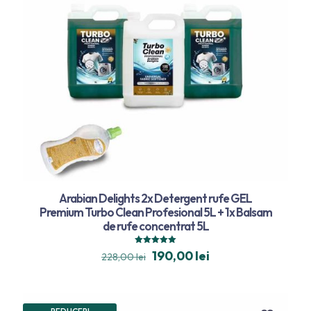
Arabian Delights 2x Detergent rufe GEL
Premium Turbo Clean Profesional 5L + 1x Balsam
de rufe concentrat 5L
Evaluat la
190,00
lei
228,00
lei
5.00
din 5