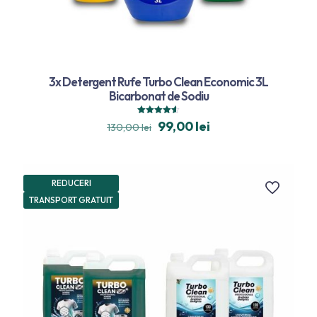
3x Detergent Rufe Turbo Clean Economic 3L
Bicarbonat de Sodiu
Evaluat la
99,00
lei
130,00
lei
4.59
din 5
REDUCERI
TRANSPORT GRATUIT