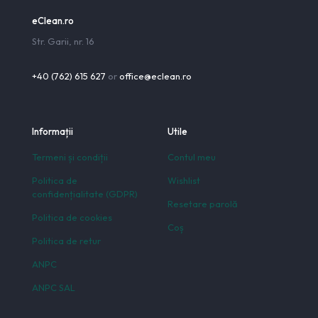
eClean.ro
Str. Garii, nr. 16
+40 (762) 615 627
or
office@eclean.ro
Informații
Utile
Termeni și condiții
Contul meu
Politica de
Wishlist
confidențialitate (GDPR)
Resetare parolă
Politica de cookies
Coș
Politica de retur
ANPC
ANPC SAL