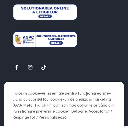
© 2026
eClean.ro
| Toate drepturile rezervate | Created by
Vop
Folosim cookie-uri esențiale pentru funcționarea site-
ului și, cu acordul tău, cookie-uri de analiză și marketing
(GA4, Meta, TikTok). Îți poți schimba opțiunile oricând din
„Gestionare preferințe cookie”. Butoane: Acceptă tot /
Respinge tot / Personalizează