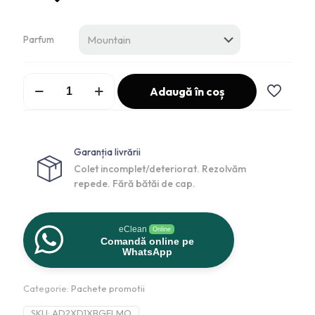
Parfum
Adaugă în coș
Garanția livrării
Colet incomplet/deteriorat. Rezolvăm
repede. Fără bătăi de cap.
eClean
Online
Comandă online pe
WhatsApp
Categorie:
Pachete promotii
SKU:
AD2XD1XBGELMO