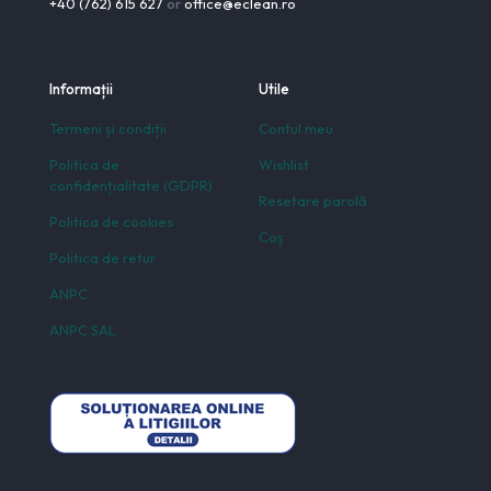
+40 (762) 615 627
or
office@eclean.ro
Informații
Utile
Termeni și condiții
Contul meu
Politica de
Wishlist
confidențialitate (GDPR)
Resetare parolă
Politica de cookies
Coș
Politica de retur
ANPC
ANPC SAL