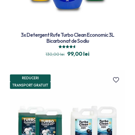
3x Detergent Rufe Turbo Clean Economic 3L
Bicarbonat de Sodiu
Evaluat la
99,00
lei
130,00
lei
4.59
din 5
REDUCERI
TRANSPORT GRATUIT