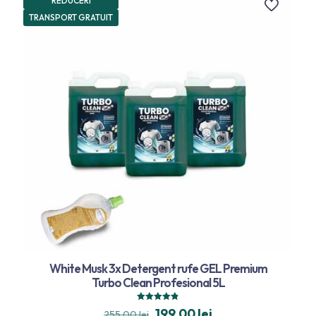
REDUCERI
TRANSPORT GRATUIT
White Musk 3x Detergent rufe GEL Premium
Turbo Clean Profesional 5L
Evaluat la
199,00
lei
255,00
lei
4.80