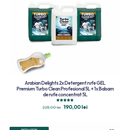
Arabian Delights 2x Detergent rufe GEL
Premium Turbo Clean Profesional 5L + 1x Balsam
de rufe concentrat 5L
Evaluat la
190,00
lei
228,00
lei
5.00
din 5