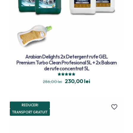
Arabian Delights 2x Detergent rufe GEL
Premium Turbo Clean Profesional 5L + 2x Balsam
de rufe concentrat 5L
Evaluat la
230,00
lei
286,00
lei
5.00
din 5
REDUCERI
TRANSPORT GRATUIT