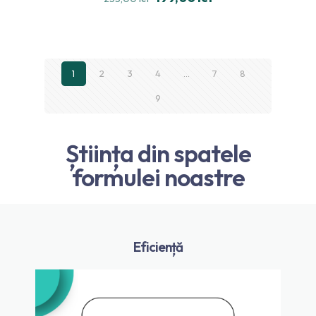
din 5
1
2
3
4
…
7
8
9
Știința din spatele
formulei noastre
Eficiență