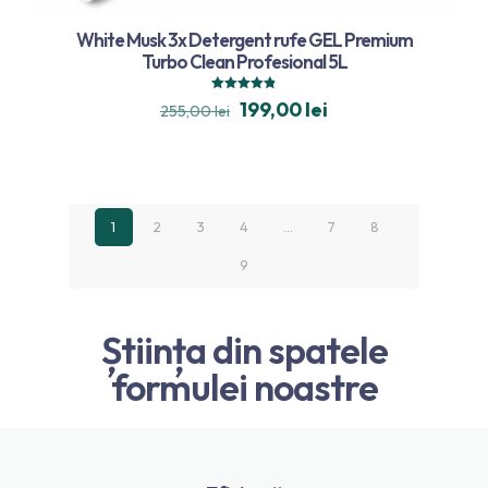
White Musk 3x Detergent rufe GEL Premium
Turbo Clean Profesional 5L
Evaluat la
199,00
lei
255,00
lei
4.80
din 5
1
2
3
4
…
7
8
9
Știința din spatele
formulei noastre