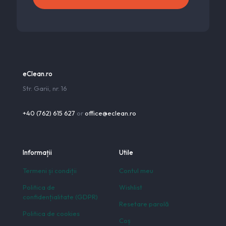
eClean.ro
Str. Garii, nr. 16
+40 (762) 615 627
or
office@eclean.ro
Informații
Utile
Termeni și condiții
Contul meu
Politica de
Wishlist
confidențialitate (GDPR)
Resetare parolă
Politica de cookies
Coș