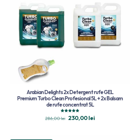
Arabian Delights 2x Detergent rufe GEL
Premium Turbo Clean Profesional 5L + 2x Balsam
de rufe concentrat 5L
Evaluat la
230,00
lei
286,00
lei
5.00
din 5