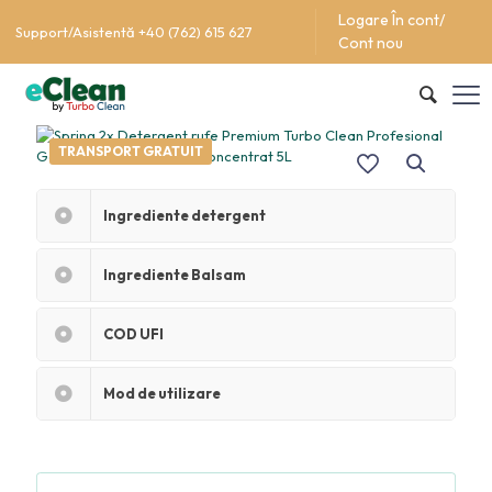
Logare În cont/
Support/Asistentă +40 (762) 615 627
Cont nou
TRANSPORT GRATUIT
Ingrediente detergent
Ingrediente Balsam
COD UFI
Mod de utilizare