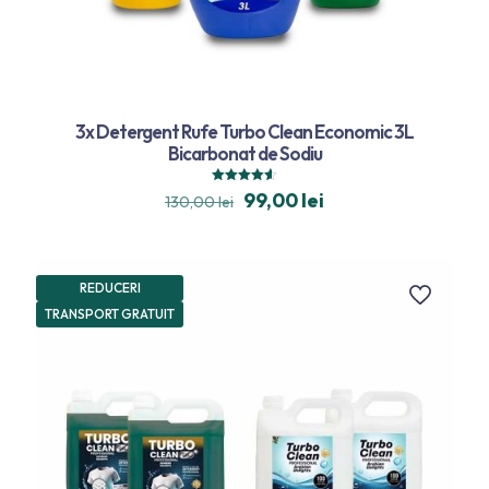
3x Detergent Rufe Turbo Clean Economic 3L
Bicarbonat de Sodiu
Evaluat la
99,00
lei
130,00
lei
4.57
din 5
REDUCERI
TRANSPORT GRATUIT