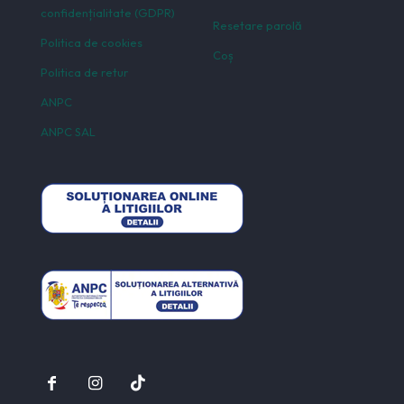
confidențialitate (GDPR)
Resetare parolă
Politica de cookies
Coș
Politica de retur
ANPC
ANPC SAL