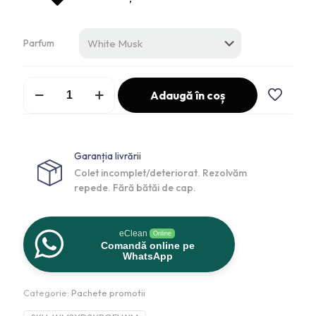
Parfum
Adaugă în coș
Garanția livrării
Colet incomplet/deteriorat. Rezolvăm
repede. Fără bătăi de cap.
eClean
Online
Comandă online pe
WhatsApp
Categorie:
Pachete promotii