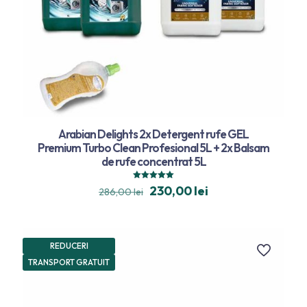
Arabian Delights 2x Detergent rufe GEL
Premium Turbo Clean Profesional 5L + 2x Balsam
de rufe concentrat 5L
Evaluat la
230,00
lei
286,00
lei
5.00
din 5
REDUCERI
TRANSPORT GRATUIT