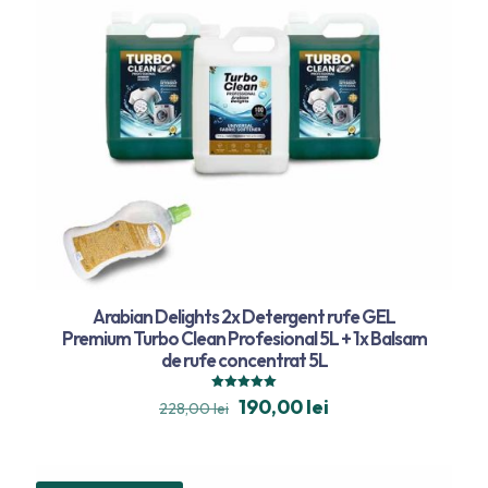
Arabian Delights 2x Detergent rufe GEL
Premium Turbo Clean Profesional 5L + 1x Balsam
de rufe concentrat 5L
Evaluat la
190,00
lei
228,00
lei
5.00
din 5