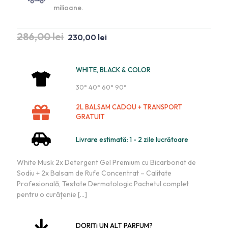
milioane.
286,00
lei
230,00
lei
WHITE, BLACK & COLOR
30° 40° 60° 90°
2L BALSAM CADOU + TRANSPORT
GRATUIT
Livrare estimată: 1 - 2 zile lucrătoare
White Musk 2x Detergent Gel Premium cu Bicarbonat de
Sodiu + 2x Balsam de Rufe Concentrat – Calitate
Profesională, Testate Dermatologic Pachetul complet
pentru o curățenie
[…]
DORIȚi UN ALT PARFUM?