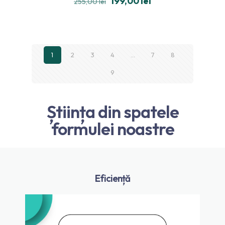
199,00
lei
255,00
lei
4.80
din 5
1
2
3
4
…
7
8
9
Știința din spatele
formulei noastre
Eficiență