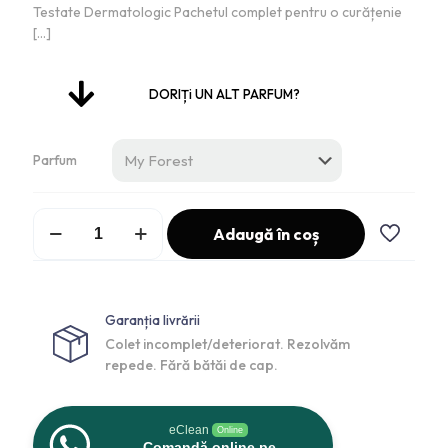
Testate Dermatologic Pachetul complet pentru o curățenie
[…]
DORIȚi UN ALT PARFUM?
Parfum
Adaugă în coș
Garanția livrării
Colet incomplet/deteriorat. Rezolvăm
repede. Fără bătăi de cap.
eClean
Online
Comandă online pe