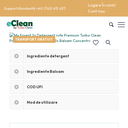
Logare În cont/
Support/Asistentă +40 (762) 615 627
Cont nou
TRANSPORT GRATUIT
Ingrediente detergent
Ingrediente Balsam
COD UFI
Mod de utilizare