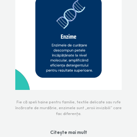
Fie că speli haine pentru familie, textile delicate sau rufe
încărcate de murdărie, enzimele sunt „eroii invizibili” care
fac diferența.
Citește mai mult