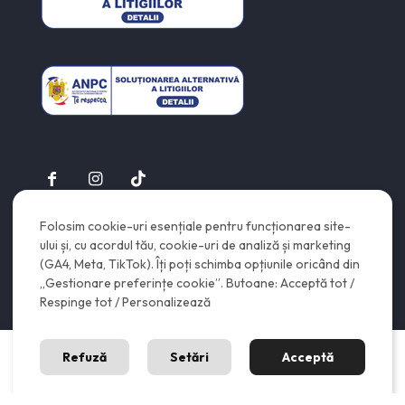
Folosim cookie-uri esențiale pentru funcționarea site-
© 2026
eClean.ro
| Toate drepturile rezervate | Created by
ului și, cu acordul tău, cookie-uri de analiză și marketing
Vop
(GA4, Meta, TikTok). Îți poți schimba opțiunile oricând din
„Gestionare preferințe cookie”. Butoane: Acceptă tot /
Respinge tot / Personalizează
0
0
Refuză
Setări
Acceptă