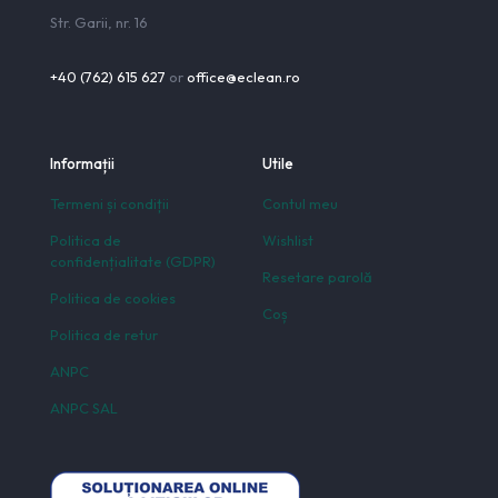
Str. Garii, nr. 16
+40 (762) 615 627
or
office@eclean.ro
Informații
Utile
Termeni și condiții
Contul meu
Politica de
Wishlist
confidențialitate (GDPR)
Resetare parolă
Politica de cookies
Coș
Politica de retur
ANPC
ANPC SAL