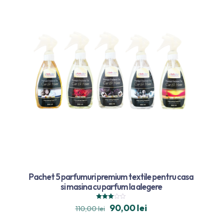
Pachet 5 parfumuri premium textile pentru casa
si masina cu parfum la alegere
Evaluat
90,00
lei
110,00
lei
la
3.00
din 5