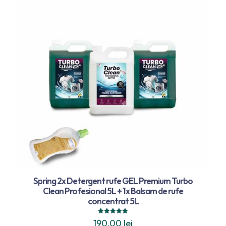
Spring 2x Detergent rufe GEL Premium Turbo
Clean Profesional 5L + 1x Balsam de rufe
concentrat 5L
Evaluat la
190,00
lei
5.00