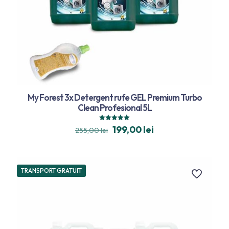
My Forest 3x Detergent rufe GEL Premium Turbo
Clean Profesional 5L
Evaluat la
199,00
lei
255,00
lei
5.00
din 5
TRANSPORT GRATUIT