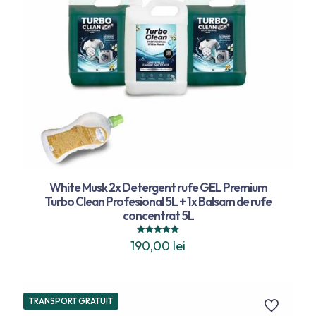
White Musk 2x Detergent rufe GEL Premium
Turbo Clean Profesional 5L + 1x Balsam de rufe
concentrat 5L
Evaluat la
190,00
lei
5.00
din 5
TRANSPORT GRATUIT