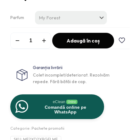
Parfum
Adaugă în coș
Garanția livrării
Colet incomplet/deteriorat. Rezolvăm
repede. Fără bătăi de cap.
eClean
Online
Comandă online pe
WhatsApp
Categorie:
Pachete promotii
SKU:
MF2XD2XBGELMF