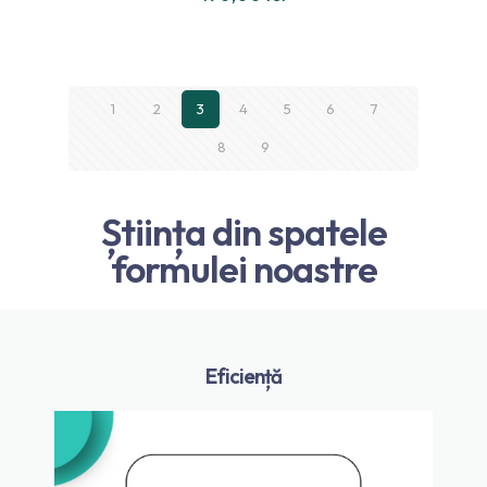
din 5
1
2
3
4
5
6
7
8
9
Știința din spatele
formulei noastre
Eficiență