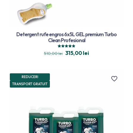
Detergent rufe engros 6x5L GEL premium Turbo
Clean Profesional
Evaluat la
315,00
lei
510,00
lei
4.94
din 5
REDUCERI
TRANSPORT GRATUIT