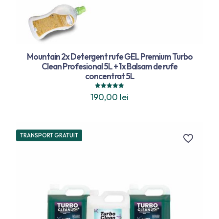
Mountain 2x Detergent rufe GEL Premium Turbo
Clean Profesional 5L + 1x Balsam de rufe
concentrat 5L
Evaluat la
190,00
lei
5.00
din 5
TRANSPORT GRATUIT