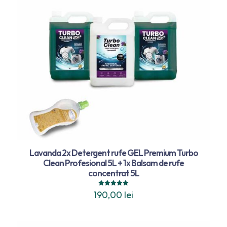
Lavanda 2x Detergent rufe GEL Premium Turbo
Clean Profesional 5L + 1x Balsam de rufe
concentrat 5L
Evaluat la
190,00
lei
5.00
din 5