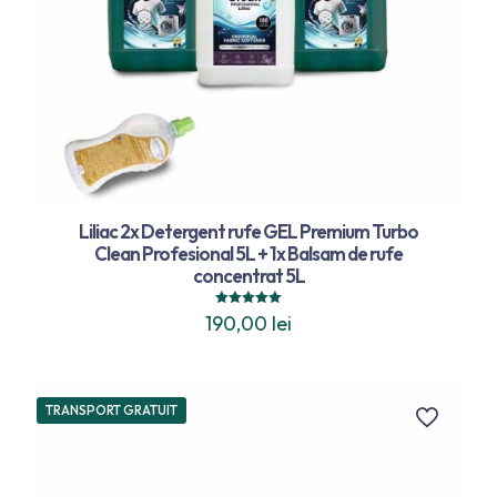
Liliac 2x Detergent rufe GEL Premium Turbo
Clean Profesional 5L + 1x Balsam de rufe
concentrat 5L
Evaluat la
190,00
lei
5.00
din 5
TRANSPORT GRATUIT