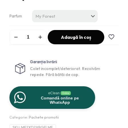
Parfum
Adaugă în coș
Garanția livrării
Colet incomplet/deteriorat. Rezolvăm
repede. Fără bătăi de cap.
eClean
Online
Comandă online pe
WhatsApp
Categorie:
Pachete promotii
SKU:
MF2XD2XBGELMF