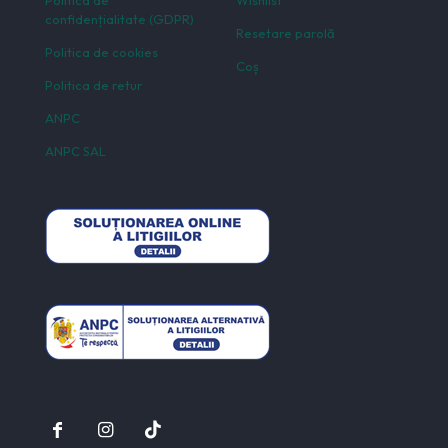
Politica de
Wishlist
confidențialitate (GDPR)
Resetare parolă
Politica de cookies
Coș
Politica de retur
ANPC
ANPC SAL